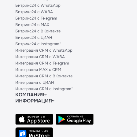
Битрикс24 с WhatsApp
Битрикс24 с WABA
Битрикс24 с Telegram
Битрикс24 с MAX
Битрикс24 с ВКонтакте
Битрикс24 с ЦИАН
Битрикс24 с Instagram*
Интеграция CRM с WhatsApp
Интеграция CRM с WABA
Интеграция CRM с Telegram
Интеграция MAX с CRM
Интеграция CRM с ВКонтакте
Интеграция с ЦИАН
Интеграция CRM с Instagram*
КОМПАНИЯ
ИНФОРМАЦИЯ
Блог
Официальным партнерам
Гайды
Техническим партнерам
Контакты
Тарифы
Политики и соглашения
API
Сведения об ИТ-деятельности
База знаний