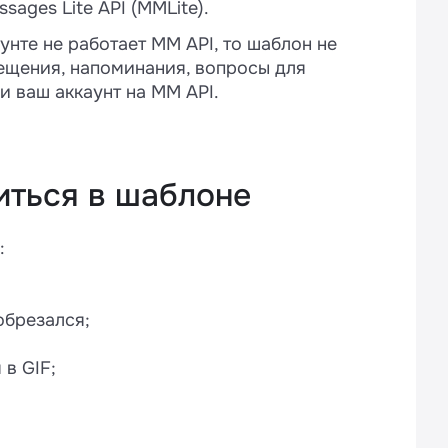
sages Lite API (MMLite).
унте не работает MM API, то шаблон не
ещения, напоминания, вопросы для
ли ваш аккаунт на MM API.
иться в шаблоне
:
обрезался;
в GIF;