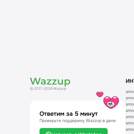
Воронки
Создание интеграции в маркетплейсе
ИН
© 2017–2026 Wazzup
amo
amo
amo
amo
Ответим за 5 минут
amo
Проверьте поддержку Wazzup в деле
amo
amo