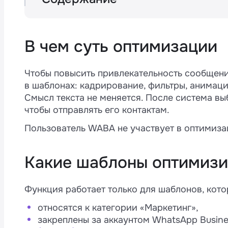
В чем суть оптимизации
Какие шаблоны оптимизируются
Что именно может измениться в шабл
В чем суть оптимизации
Можно ли отключить оптимизацию
Чтобы повысить привлекательность сообщени
M
в шаблонах: кадрирование, фильтры, анимац
4
Смысл текста не меняется. После система вы
чтобы отправлять его контактам.
Пользователь WABA не участвует в оптимиза
а
и
Какие шаблоны оптимиз
Функция работает только для шаблонов, кото
относятся к категории «Маркетинг»,
закреплены за аккаунтом WhatsApp Busin