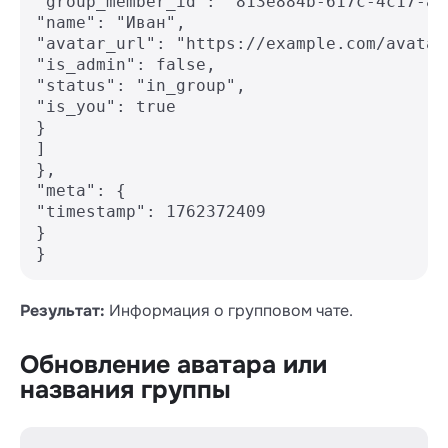
"group_member_id": "813e884b-617c-4c17-ae
"name": "Иван",

"avatar_url": "https://example.com/avatar1
"is_admin": false,

"status": "in_group",

"is_you": true

}

]

},

"meta": {

"timestamp": 1762372409

}

Результат:
Информация о групповом чате.
Обновление аватара или
названия группы