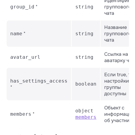
Идентифика
    ├── name *

*
группового
group_id
string
    ├── avatar_url

чата
    ├── is_admin *

    ├── status *

Название
    └── is_you *
*
группового
name
string
чата
Ссылка на
avatar_url
string
аватарку чат
Если true, то
настройки
has_settings_access
boolean
*
группы
доступны
Объект с
object
*
информацие
members
members
об участника