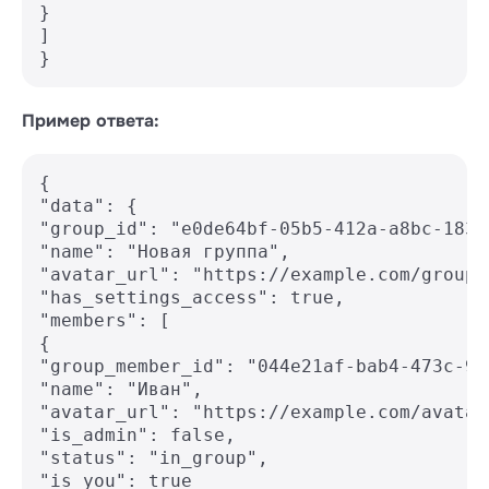
}

]

Пример ответа:
{

"data": {

"group_id": "e0de64bf-05b5-412a-a8bc-183ac
"name": "Новая группа",

"avatar_url": "https://example.com/group-
"has_settings_access": true,

"members": [

{

"group_member_id": "044e21af-bab4-473c-9f
"name": "Иван",

"avatar_url": "https://example.com/avatar1
"is_admin": false,

"status": "in_group",

"is_you": true
