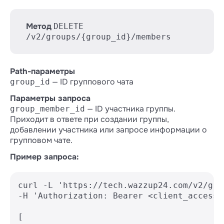
Метод
DELETE
/v2/groups/{group_id}/members
Path-параметры
— ID группового чата
group_id
Параметры запроса
— ID участника группы.
group_member_id
Приходит в ответе при создании группы,
добавлении участника или запросе информации о
групповом чате.
Пример запроса:
curl -L 'https://tech.wazzup24.com/v2/gro
-H 'Authorization: Bearer <client_access_t
[
