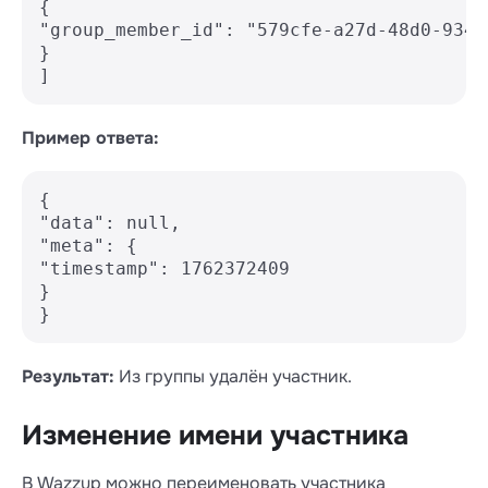
{

"group_member_id": "579cfe-a27d-48d0-934a
}

Пример ответа:
{

"data": null,

"meta": {

"timestamp": 1762372409

}

Результат:
Из группы удалён участник.
Изменение имени участника
В Wazzup можно переименовать участника