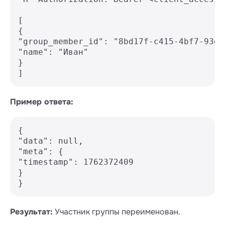
[

{

"group_member_id": "8bd17f-c415-4bf7-93db
"name": "Иван"

}

Пример ответа:
{

"data": null,

"meta": {

"timestamp": 1762372409

}

Результат:
Участник группы переименован.