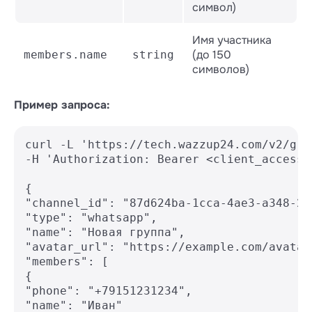
символ)
Имя участника
(до 150
members.name
string
символов)
Пример запроса:
curl -L 'https://tech.wazzup24.com/v2/grou
-H 'Authorization: Bearer <client_access_t
{

"channel_id": "87d624ba-1cca-4ae3-a348-2d
"type": "whatsapp",

"name": "Новая группа",

"avatar_url": "https://example.com/avatar.
"members": [

{

"phone": "+79151231234",

"name": "Иван"
