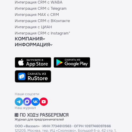
Интеграция CRM с WABA
Интеграция CRM с Telegram
Интеграция MAX с CRM
Интеграция CRM с ВКонтакте
Интеграция с ЦИАН
Интеграция CRM с Instagram*
КОМПАНИЯ
ИНФОРМАЦИЯ
Блог
Официальным партнерам
Гайды
Техническим партнерам
Контакты
Тарифы
Политики и соглашения
API
Сведения об ИТ-деятельности
База знаний
Наши соцсети
Наш журнал
ООО «Ваззап» · ИНН 7734610563 · ОГРН 1097746097866
121205, Москва, тер. ИЦ «Сколково», Большой б-р, 42 стр. 1,