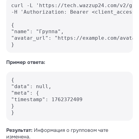
curl -L 'https://tech.wazzup24.com/v2/gro
-H 'Authorization: Bearer <client_access_t
{

"name": "Группа",

"avatar_url": "https://example.com/avatar.
Пример ответа:
{

"data": null,

"meta": {

"timestamp": 1762372409

}

Результат:
Информация о групповом чате
изменена.