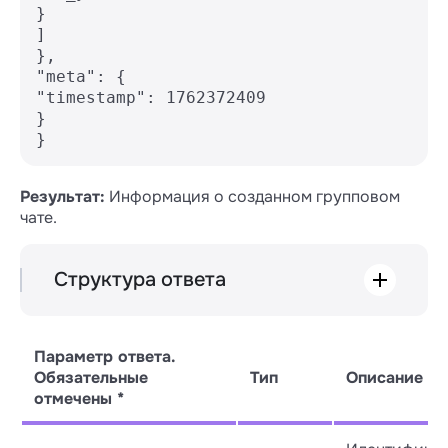
}

]

},

"meta": {

"timestamp": 1762372409

}

Результат:
Информация о созданном групповом
чате.
Структура ответа
data

Параметр ответа.
├── group_id *

Обязательные
Тип
Описание
├── name *

отмечены *
├── avatar_url

├── has_settings_access *

└── members *
