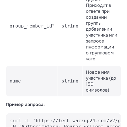
Приходит в
ответе при
создании
группы,
*
group_member_id
string
добавлении
участника или
запросе
информации
о групповом
чате
Новое имя
участника (до
name
string
150
символов)
Пример запроса:
curl -L 'https://tech.wazzup24.com/v2/gro
-H 'Authorization: Bearer <client_access_t