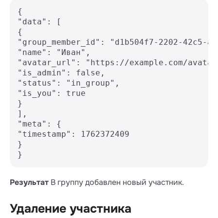
{

"data": [

{

"group_member_id": "d1b504f7-2202-42c5-a7
"name": "Иван",

"avatar_url": "https://example.com/avatar1
"is_admin": false,

"status": "in_group",

"is_you": true

}

],

"meta": {

"timestamp": 1762372409

}

Результат
В группу добавлен новый участник.
Удаление участника