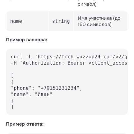
символ)
Имя участника (до
name
string
150 символов)
Пример запроса:
curl -L 'https://tech.wazzup24.com/v2/gro
-H 'Authorization: Bearer <client_access_t
[

{

"phone": "+79151231234",

"name": "Иван"

}

Пример ответа: