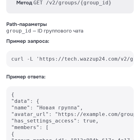
Метод
GET /v2/groups/{group_id}
Path-параметры
— ID группового чата
group_id
Пример запроса:
Пример ответа:
{

"data": {

"name": "Новая группа",

"avatar_url": "https://example.com/group-
"has_settings_access": true,

"members": [

{
