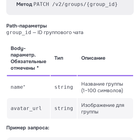
Метод
PATCH /v2/groups/{group_id}
Path-параметры
— ID группового чата
group_id
Body-
параметр.
Тип
Описание
Обязательные
отмечены *
Название группы
*
name
string
(1–100 символов)
Изображение для
avatar_url
string
группы
Пример запроса: