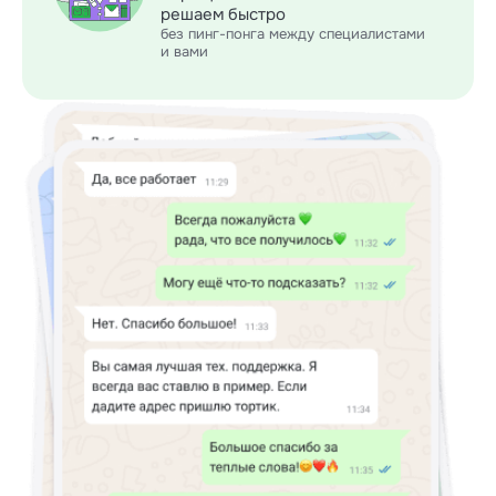
решаем быстро
без пинг-понга между специалистами
и вами