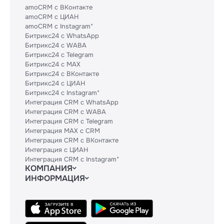
amoCRM с ВКонтакте
amoCRM с ЦИАН
amoCRM с Instagram*
Битрикс24 с WhatsApp
Битрикс24 с WABA
Битрикс24 с Telegram
Битрикс24 с MAX
Битрикс24 с ВКонтакте
Битрикс24 с ЦИАН
Битрикс24 с Instagram*
Интеграция CRM с WhatsApp
Интеграция CRM с WABA
Интеграция CRM с Telegram
Интеграция MAX с CRM
Интеграция CRM с ВКонтакте
Интеграция с ЦИАН
Интеграция CRM с Instagram*
КОМПАНИЯ
ИНФОРМАЦИЯ
Блог
Гайды
Официальным партнерам
Контакты
Техническим партнерам
Политики и соглашения
Тарифы
Сведения об ИТ-деятельности
API