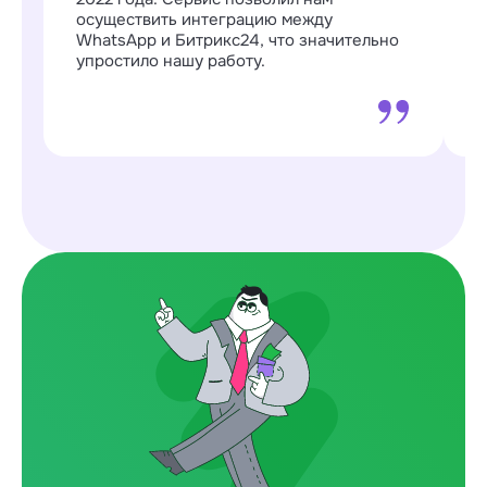
п
осуществить интеграцию между
о
WhatsApp и Битрикс24, что значительно
о
упростило нашу работу.