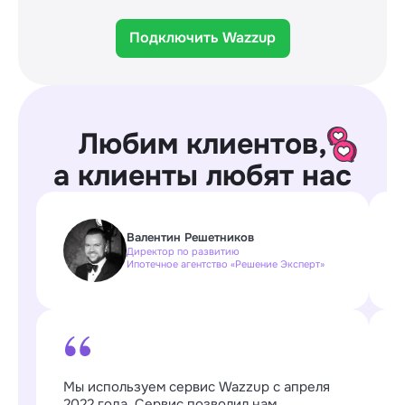
Подключить Wazzup
Любим клиентов,
а клиенты любят нас
Валентин Решетников
Директор по развитию
Ипотечное агентство «Решение Эксперт»
Мы используем сервис Wazzup с апреля
W
2022 года. Сервис позволил нам