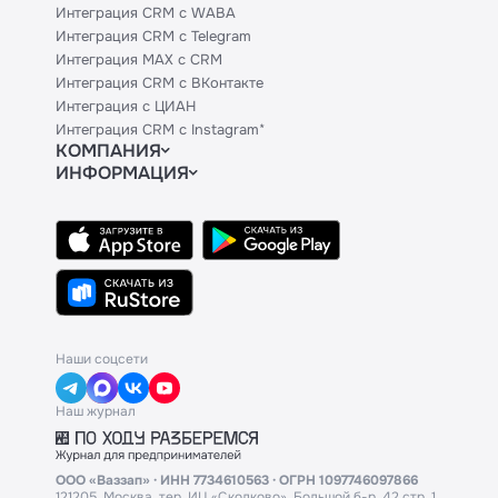
Интеграция CRM с WABA
Интеграция CRM с Telegram
Интеграция MAX с CRM
Интеграция CRM с ВКонтакте
Интеграция с ЦИАН
Интеграция CRM с Instagram*
КОМПАНИЯ
ИНФОРМАЦИЯ
Блог
Официальным партнерам
Гайды
Техническим партнерам
Контакты
Тарифы
Политики и соглашения
API
Сведения об ИТ-деятельности
База знаний
Наши соцсети
Наш журнал
ООО «Ваззап» · ИНН 7734610563 · ОГРН 1097746097866
121205, Москва, тер. ИЦ «Сколково», Большой б-р, 42 стр. 1,