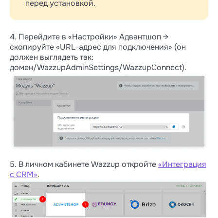
перед установкой.
4. Перейдите в «Настройки» Адвантшоп →
скопируйте «URL-адрес для подключения» (он
должен выглядеть так:
домен/WazzupAdminSettings/WazzupConnect).
5. В личном кабинете Wazzup откройте
«Интеграция
с CRM»
.