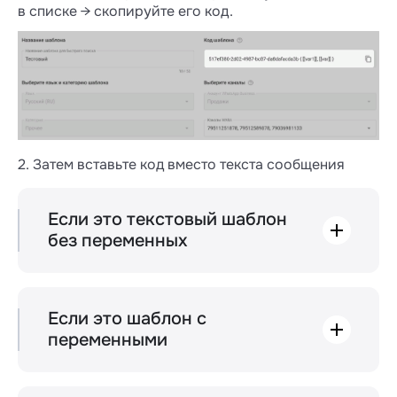
в списке → скопируйте его код.
2. Затем вставьте код вместо текста сообщения
Если это текстовый шаблон
без переменных
Код шаблона выглядит так: 2a6b105a-54d6-
4a2b-9749-1a75188b102e { }
В нем не надо ничего менять: просто
Если это шаблон с
скопируйте и добавьте. Дописывать что-то
переменными
к шаблону тоже не нужно — тогда
Нужно заполнить переменные текстом. Для
сообщение не уйдет.
этого вместо «headerVarN» и «bodyVarN»