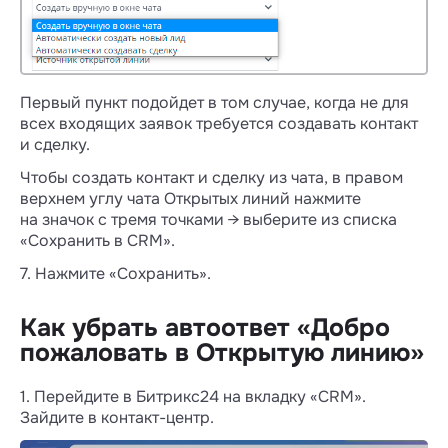
Wazzup проще настроить
И в Wazzup, и в Открытой линии есть
настройки, которые определяют, в каком
Первый пункт подойдет в том случае, когда не для
порядке и кто из сотрудников получает
всех входящих заявок требуется создавать контакт
новые чаты. Ещё есть выбор ролей,
и сделку.
от которых зависит видимость переписок.
Чтобы создать контакт и сделку из чата, в правом
В обеих интеграциях работу каждого
верхнем углу чата Открытых линий нажмите
канала надо настраивать отдельно.
на значок с тремя точками → выберите из списка
Настройки Wazzup проще, а Открытой
«Сохранить в CRM».
линии — детальнее. Например, в ОЛ можно
7. Нажмите «Сохранить».
ограничить количество одновременных
обращений на оператора.
Как убрать автоответ «Добро
Чтобы больше узнать о настройках, изучите
пожаловать в Открытую линию»
статьи:
👉о настройке интеграции Wazzup
1. Перейдите в Битрикс24 на вкладку «СRM».
👉о настройках Открытой линии
Зайдите в контакт-центр.