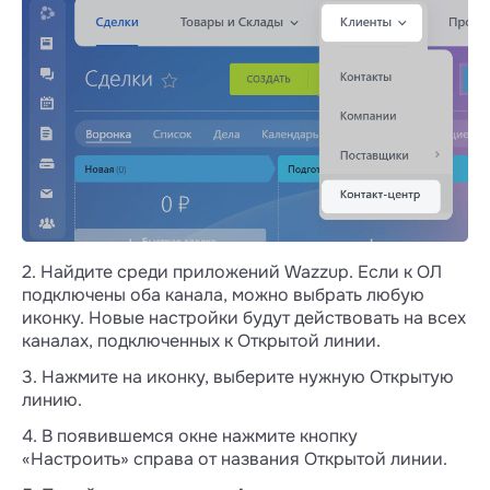
Выводы
В Wazzup удобнее работать продавцам: тут
есть статусы сообщений, запись
голосовых, можно цитировать сообщения.
А еще их проще и быстрее настроить.
Открытые линии удобны для поддержки,
которая не ведет CRM, а работает только
с обращениями: там можно передавать
клиента другому сотруднику прямо в чате.
2. Найдите среди приложений Wazzup. Если к ОЛ
Выше описаны базовые отличия,
подключены оба канала, можно выбрать любую
которые могут быть важны
иконку. Новые настройки будут действовать на всех
в переписке. Отличий больше:
каналах, подключенных к Открытой линии.
в Открытых линиях есть
3. Нажмите на иконку, выберите нужную Открытую
инструменты, которых нет
линию.
в Wazzup, и наоборот.
4. В появившемся окне нажмите кнопку
Если пока сложно решить, какие
«Настроить» справа от названия Открытой линии.
чаты подходят больше, загляните
в эти инструкции: