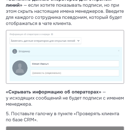
линий»
— если хотите показывать подписи, но при
В Открытой линии сохраняются только
этом скрыть настоящие имена менеджеров. Введите
входящие сообщения без указания
для каждого сотрудника псевдоним, который будет
авторов. Исходящие сообщения,
отображаться в чате клиента.
отправленные из мессенджера,
не подтягиваются в ОЛ. А если написать
в группу из Открытой линии, сообщение
не уйдёт.
В чатах Wazzup можно переписываться
в групповых чатах, а ещё создавать группы
в WhatsApp.
Чаты Wazzup удобнее для отделов
продаж, а Открытые линии — для
поддержки
«Скрывать информацию об операторах»
—
у исходящих сообщений не будет подписи с именем
При работе в чатах Wazzup каждый
менеджера.
продавец видит диалоги только с теми
клиентами, за которых он назначен
5. Поставьте галочку в пункте «Проверять клиента
ответственным в CRM. Это помогает
по базе CRM».
менеджерам не теряться в чатах коллег.
Когда ответственного в CRM меняют, чат