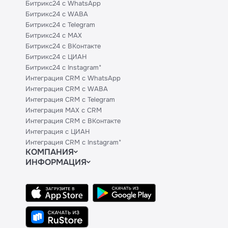
Битрикс24 с WhatsApp
Битрикс24 с WABA
Битрикс24 с Telegram
Битрикс24 с MAX
Битрикс24 с ВКонтакте
Битрикс24 с ЦИАН
Битрикс24 с Instagram*
Интеграция CRM с WhatsApp
Интеграция CRM с WABA
Интеграция CRM с Telegram
Интеграция MAX с CRM
Интеграция CRM с ВКонтакте
Интеграция с ЦИАН
Интеграция CRM с Instagram*
КОМПАНИЯ
ИНФОРМАЦИЯ
Блог
Официальным партнерам
Гайды
Техническим партнерам
Контакты
Тарифы
Политики и соглашения
API
Сведения об ИТ-деятельности
База знаний