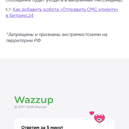
Если нужно проверить, какой тип медиа
👉
Как добавить робота «Отправить СМС клиенту»
можно прикрепить к сообщению, зайдите
в Битрикс24
в раздел «Шаблоны WABA» → нажмите
на «карандашик» в строке
с шаблоном → посмотрите тип в заголовке
*Запрещены и признаны экстремистскими на
шаблона.
территории РФ
© 2017–2026 Wazzup
Ответим за 5 минут