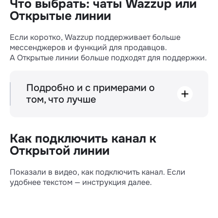
Что выбрать: чаты Wazzup или
Как настроить Открытую линию
Открытые линии
Как убрать автоответ «Добро
пожаловать в Открытую линию»
Если коротко, Wazzup поддерживает больше
Как написать первым через Открытые
мессенджеров и функций для продавцов.
линии
А Открытые линии больше подходят для поддержки.
Как написать первым с канала
WhatsApp, Max, Telegram, Viber
Как написать первым с канала WABA
Подробно и с примерами о
Как настроить автоматизацию в
том, что лучше
Открытых линиях
Статусы сообщений — только в Wazzup
Продавец должен понимать, прочитал ли
Как подключить канал к
клиент его сообщение, чтобы знать, как
действовать дальше. Wazzup поддерживает
Открытой линии
все статусы мессенджеров, а Открытые
линии — нет.
Показали в видео, как подключить канал. Если
удобнее текстом — инструкция далее.