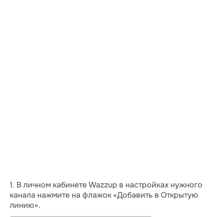
Запись голосовых недоступна в Открытых
линиях
Бывает, продавцы отправляют голосовые
сообщения. Иногда об этом просит клиент
или менеджеру надо срочно наговорить
много информации. В таких случаях
в Wazzup продавец может записать
голосовое, а в Открытых линиях —
не может, там только текстом.
1. В личном кабинете Wazzup в настройках нужного
канала нажмите на флажок «Добавить в Открытую
линию».