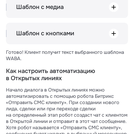
в скобках напишите необходимый текст.
Должно получиться так:
Шаблон с медиа
Чтобы прикрепить медиа, добавьте вместо
«headerContentUrl» ссылку на файл.
Шаблон с кнопками
Просто скопируйте код и вставьте вместо
текста сообщения. Дописывать что-то
Готово! Клиент получит текст выбранного шаблона
к шаблону тоже не нужно — тогда
Убедитесь, что ссылка рабочая и ведет
WABA.
сообщение не уйдет.
на нужный файл. Если в шаблоне будет
нерабочая ссылка — сообщение
Как настроить автоматизацию
не отправится. В карточке сделки оно
в Открытых линиях
отобразится как сообщение с ошибкой,
а в чатах Wazzup будет показываться
Начало диалога в Открытых линиях можно
с красным крестиком.
автоматизировать с помощью робота Битрикс
Добавить можно только тот тип медиа,
«Отправить СМС клиенту». При создании нового
который вы выбрали при создании
лида, сделки или при переходе сделки
шаблона. Например, если вы согласовали
на определенный этап робот создаст чат с клиентом
шаблон с изображением, прикрепляйте
в Открытой линии и отправит в этот чат сообщение.
только картинки — отправить видео или
Хотя робот называется «Отправить СМС клиенту»,
документ не получится.
сообщение будет уходить в выбранный мессенджер.