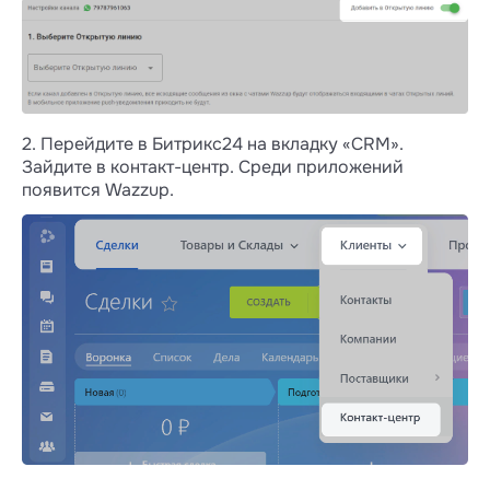
Писать в Instagram* через Открытые
линии можно только в директ
2. Перейдите в Битрикс24 на вкладку «СRM».
Зайдите в контакт-центр. Среди приложений
Если вам нужно отвечать на комментарии
появится Wazzup.
в инстаграме, эта функция доступна в чатах
Wazzup. В Открытых линиях отвечать
в комментариях нельзя — можно только
писать в директ.
Как клиент получает ответ на комментарий
из Wazzup: