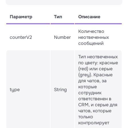
GET /v3/unanswered/{user_id}

Параметр
Тип
Описание
└── Response (object)

    ├── counterV2

    ├── type

Количество
counterV2
Number
неотвеченных
сообщений
Тип неотвеченных
по цвету: красные
(red) или серые
(grey). Красные
для чатов, за
которые
type
String
сотрудник
ответственен в
CRM, и серые для
чатов, которые
только
контролирует