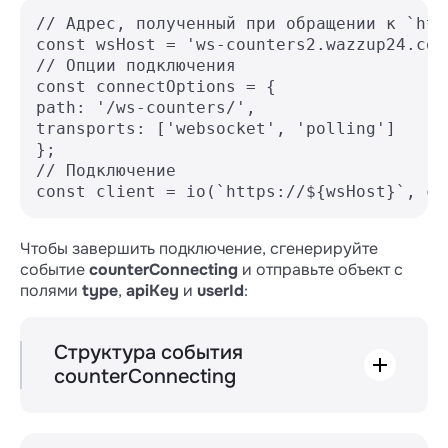
// Адрес, полученный при обращении к `htt
const wsHost = 'ws-counters2.wazzup24.com'
// Опции подключения

const connectOptions = {

path: '/ws-counters/',

transports: ['websocket', 'polling']

};

// Подключение

const client = io(`https://${wsHost}`, co
Чтобы завершить подключение, сгенерируйте
событие
counterConnecting
и отправьте объект с
полями
type
,
apiKey
и
userId
:
Структура события
counterConnecting
counterConnecting
