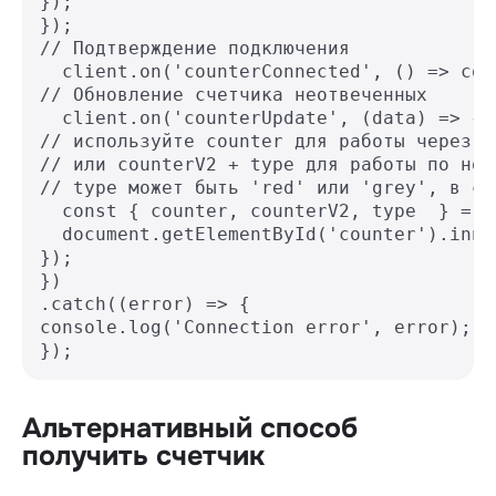
});

});

// Подтверждение подключения

  client.on('counterConnected', () => con
// Обновление счетчика неотвеченных

  client.on('counterUpdate', (data) => {

// используйте counter для работы через ве
// или counterV2 + type для работы по нов
// type может быть 'red' или 'grey', в сл
  const { counter, counterV2, type  } = da
  document.getElementById('counter').inne
});

})

.catch((error) => {

console.log('Connection error', error);

});
Альтернативный способ
получить счетчик