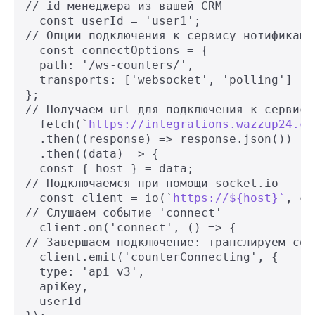
// id менеджера из вашей CRM

  const userId = 'user1';

// Опции подключения к сервису нотификаций
  const connectOptions = {

  path: '/ws-counters/',

  transports: ['websocket', 'polling']

};

// Получаем url для подключения к сервису
  fetch(`
https://integrations.wazzup24.co
  .then((response) => response.json())

  .then((data) => {

  const { host } = data;

// Подключаемся при помощи socket.io

  const client = io(`
https://${host}`
, co
// Слушаем событие 'connect'

  client.on('connect', () => {

// Завершаем подключение: транслируем соб
  client.emit('counterConnecting', {

  type: 'api_v3',

  apiKey,

  userId
