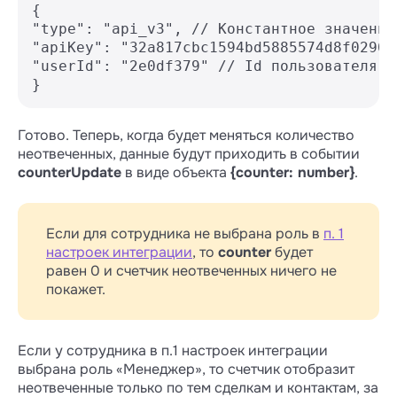
├── type (api_v3)

{

├── apiKey

"type": "api_v3", // Константное значение

"apiKey": "32a817cbc1594bd5885574d8f0290c
"userId": "2e0df379" // Id пользователя в 
}
Готово. Теперь, когда будет меняться количество
неотвеченных, данные будут приходить в событии
counterUpdate
в виде объекта
{counter: number}
.
Если для сотрудника не выбрана роль в
п. 1
настроек интеграции
, то
counter
будет
равен 0 и счетчик неотвеченных ничего не
покажет.
Если у сотрудника в п.1 настроек интеграции
выбрана роль «Менеджер», то счетчик отобразит
неотвеченные только по тем сделкам и контактам, за