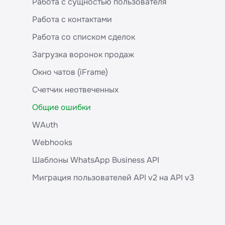
Работа с сущностью пользователя
МойСклад (amgroup)
Каналы
Почему шаблон WABA в чате выглядит по-
другому
Работа с контактами
Мегаплан
Сообщения
Работа со списком сделок
KitCRM
Групповые чаты WhatsApp
Загрузка воронок продаж
MAG.Travel
Шаблоны WABA
Окно чатов (iFrame)
365CRM
Шаблоны Wazzup
Счетчик неотвеченных
Адвантшоп
WABA-профиль
Общие ошибки
PrivateCRM
WABA Баланс и лимиты
WAuth
AppEvent
Окно чатов
Webhooks
OkoCRM
iframe для работы с каналами и шаблонами
Шаблоны WhatsApp Business API
Мой Класс
Пользователи
Миграция пользователей API v2 на API v3
АвтоДилер Онлайн
Сделки
МойСклад (NIRGUNA)
Контакты
impulseCRM
Счетчик неотвеченных