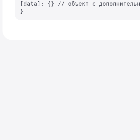
[data]: {} // объект с дополнительн
}