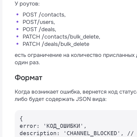
У роутов:
POST /contacts,
POST/users,
POST /deals,
PATCH /contacts/bulk_delete,
PATCH /deals/bulk_delete
M
4
есть ограничение на количество присланных 
один раз.
Формат
а
и
Когда возникает ошибка, вернется код статуса
либо будет содержать JSON вида:
{

error: 'КОД_ОШИБКИ',

description: 'CHANNEL_BLOCKED', // 