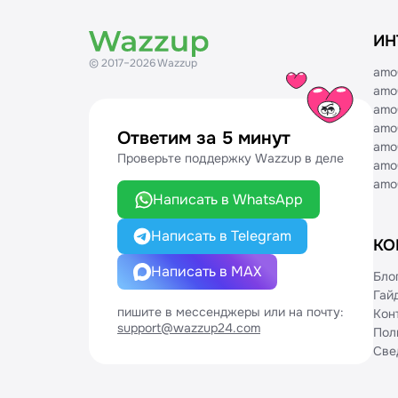
Pyrus
Воронки
ИН
STOCRM
Создание интеграции в маркетплейсе
© 2017–2026 Wazzup
EnvyCRM
amo
amo
ПрофиГид
amo
amo
МояКоманда
Ответим за 5 минут
amo
Проверьте поддержку Wazzup в деле
Аспро.Cloud
amo
amo
Flowlu
Написать в WhatsApp
Написать в Telegram
КО
Написать в MAX
Бло
Гай
пишите в мессенджеры или на почту:
Кон
support@wazzup24.com
Пол
Све