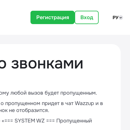
Регистрация
Вход
РУ
со звонками
тому любой вызов будет пропущенным.
 о пропущенном придет в чат Wazzup и в
нок не отобразится.
де «=== SYSTEM WZ === Пропущенный