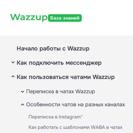
База знаний
Начало работы с Wazzup
Как подключить мессенджер
Как пользоваться чатами Wazzup
WhatsApp
WhatsApp
MAX
Переписка в чатах Wazzup
Интеграция с WABA и WhatsApp — отличия,
MAX
Telegram
Как устроены чаты Wazzup
Особенности чатов на разных каналах
условия, подключение, стоимость
MAX Bot
Возможности в диалогах
Telegram
WhatsApp (WABA)
Instagram
Переписка в Instagram*
Как редактировать и удалять сообщения в
Telegram Bot
Как и зачем подтверждать компанию в Meta*
Как работать с шаблонами WABA в чатах
Как подключить Instagram*
Другие мессенджеры
Wazzup