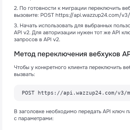
2. По готовности к миграции переключить вебх
вызовите: POST https://api.wazzup24.com/v3/
3. Начать использовать для выбранных польз
API v2. Для авторизации нужен тот же API кл
запросов в API v2.
M
4
Метод переключения вебхуков API
Чтобы у конкретного клиента переключить веб
вызвать:
а
и
 POST https://api.wazzup24.com/v3/
В заголовке необходимо передать API ключ п
с параметрами: