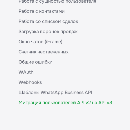
Работа с сущностью пользователя
МойСклад (amgroup)
Каналы
Почему шаблон WABA в чате выглядит по-
другому
Работа с контактами
Мегаплан
Сообщения
Работа со списком сделок
KitCRM
Групповые чаты WhatsApp
Загрузка воронок продаж
MAG.Travel
Шаблоны WABA
Окно чатов (iFrame)
365CRM
Шаблоны Wazzup
Счетчик неотвеченных
Адвантшоп
WABA-профиль
Общие ошибки
PrivateCRM
WABA Баланс и лимиты
WAuth
AppEvent
Окно чатов
Webhooks
OkoCRM
iframe для работы с каналами и шаблонами
Шаблоны WhatsApp Business API
Мой Класс
Пользователи
Миграция пользователей API v2 на API v3
АвтоДилер Онлайн
Сделки
МойСклад (NIRGUNA)
Контакты
impulseCRM
Счетчик неотвеченных