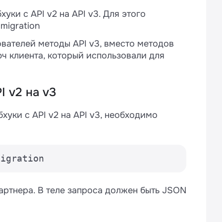
уки с API v2 на API v3. Для этого
migration
ователей методы API v3, вместо методов
юч клиента, который использовали для
 v2 на v3
хуки с API v2 на API v3, необходимо
migration
артнера. В теле запроса должен быть JSON