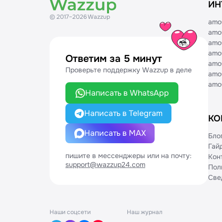
ИН
© 2017–2026 Wazzup
amo
amo
amo
amo
Ответим за 5 минут
amo
Проверьте поддержку Wazzup в деле
amo
amo
Написать в WhatsApp
Написать в Telegram
КО
Написать в MAX
Бло
Гай
пишите в мессенджеры или на почту:
Кон
support@wazzup24.com
Пол
Све
Наши соцсети
Наш журнал