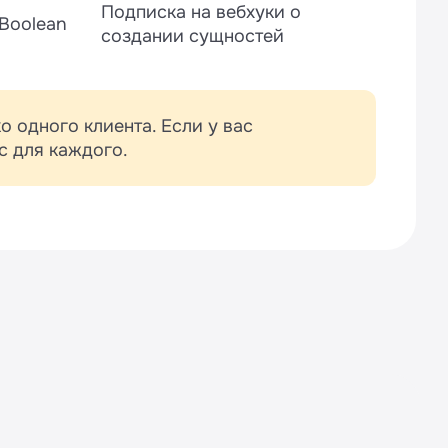
Подписка на вебхуки о
Boolean
создании сущностей
 одного клиента. Если у вас
с для каждого.