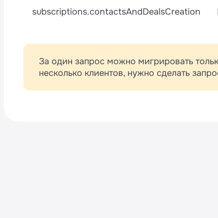
subscriptions.contactsAndDealsCreation
За один запрос можно мигрировать только
несколько клиентов, нужно сделать запро