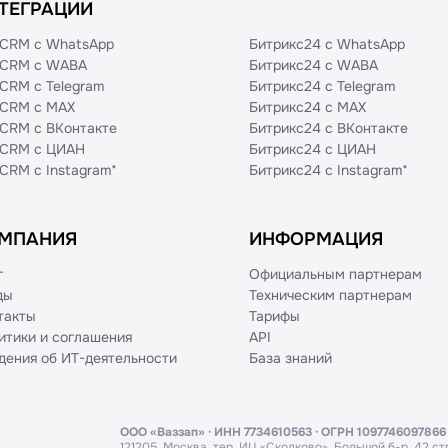
ТЕГРАЦИИ
CRM с WhatsApp
Битрикс24 с WhatsApp
CRM с WABA
Битрикс24 с WABA
CRM с Telegram
Битрикс24 с Telegram
CRM с MAX
Битрикс24 с MAX
CRM с ВКонтакте
Битрикс24 с ВКонтакте
CRM с ЦИАН
Битрикс24 с ЦИАН
CRM с Instagram*
Битрикс24 с Instagram*
МПАНИЯ
ИНФОРМАЦИЯ
г
Официальным партнерам
ды
Техническим партнерам
такты
Тарифы
итики и соглашения
API
дения об ИТ-деятельности
База знаний
ООО «Ваззап» · ИНН 7734610563 · ОГРН 1097746097866
121205, Москва, тер. ИЦ «Сколково», Большой б-р, 42 стр