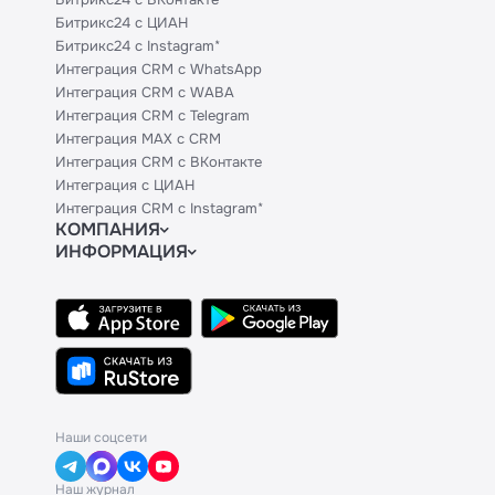
Битрикс24 с ЦИАН
Битрикс24 с Instagram*
Интеграция CRM с WhatsApp
Интеграция CRM с WABA
Интеграция CRM с Telegram
Интеграция MAX с CRM
Интеграция CRM с ВКонтакте
Интеграция с ЦИАН
Интеграция CRM с Instagram*
КОМПАНИЯ
ИНФОРМАЦИЯ
Блог
Официальным партнерам
Гайды
Техническим партнерам
Контакты
Тарифы
Политики и соглашения
API
Сведения об ИТ-деятельности
База знаний
Наши соцсети
Наш журнал