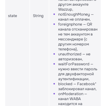
другом аккаунте
Wazzup,
notEnoughMoney —
state
String
канал не оплачен,
foreignphone — QR
канала отсканирован
не тем аккаунтом в
мессенджере (с
другим номером
телефона),
unauthorized — не
авторизован,
waitForPassword —
нужно ввести пароль
для двухфакторной
аутентификации,
blocked — Facebook*
заблокировал канал,
onModeration —
канал WABA
находится на