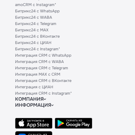
amoCRM с Instagram*
Битрикс24 с WhatsApp
Битрикс24 с WABA
Битрикс24 с Telegram
Битрикс24 с MAX
Битрикс24 с ВКонтакте
Битрикс24 с ЦИАН
Битрикс24 с Instagram*
Интеграция CRM с WhatsApp
Интеграция CRM с WABA
Интеграция CRM с Telegram
Интеграция MAX с CRM
Интеграция CRM с ВКонтакте
Интеграция с ЦИАН
Интеграция CRM с Instagram*
КОМПАНИЯ
ИНФОРМАЦИЯ
Блог
Официальным партнерам
Гайды
Техническим партнерам
Контакты
Тарифы
Политики и соглашения
API
Сведения об ИТ-деятельности