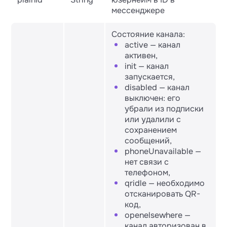
мессенджере
Состояние канала:
active — канал
активен,
init — канал
запускается,
disabled — канал
выключен: его
убрали из подписки
или удалили с
сохранением
сообщений,
phoneUnavailable —
нет связи с
телефоном,
qridle — необходимо
отсканировать QR-
код,
openelsewhere —
канал авторизован в