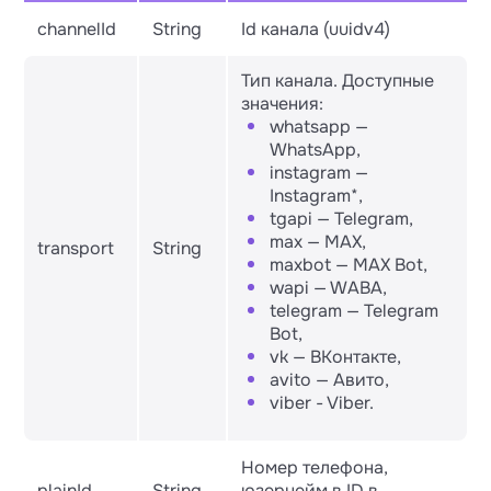
channelId
String
Id канала (uuidv4)
Тип канала. Доступные
значения:
whatsapp —
WhatsApp,
instagram —
Instagram*,
tgapi — Telegram,
max — MAX,
transport
String
maxbot — MAX Bot,
wapi — WABA,
telegram — Telegram
Bot,
vk — ВКонтакте,
avito — Авито,
viber - Viber.
Номер телефона,
plainId
String
юзернейм в ID в