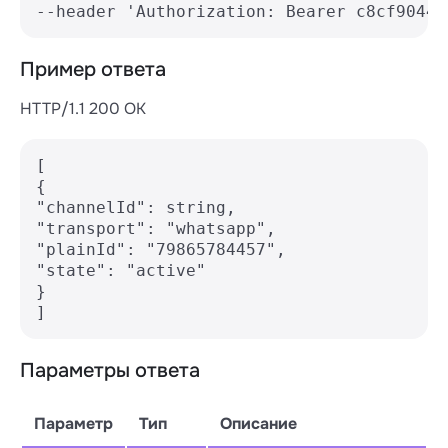
--header 'Authorization: Bearer c8cf90444
Пример ответа
HTTP/1.1 200 OK
[

{

"channelId": string,

"transport": "whatsapp",

"plainId": "79865784457",

"state": "active"

}

Параметры ответа
Параметр
Тип
Описание