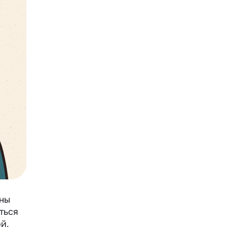
оны
ться
й.