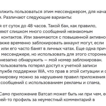
олжить пользоваться этим мессенджером, для нач
и. Различают следующие варианты:
от суток до 48 часов. Такой бан, как правило,
вляют слишком много сообщений незнакомым
е контактов. Или занимаются с повышенной активн
акже временно заблокировать аккаунт могут, если
 или его часто банят в личных чатах. Еще одна при
в мессенджере, но использовать для этого сторонн
внезапно обнаружить — мой номер заблокирован.
пользователь потерял доступ к учетной записи
службе поддержки WA, что прав в этой ситуации и 
локировку можно за нарушение правил приложения
и сообщений с использованием рекламы и спама,
Само приложение Ватсап может быть ни при чем, 
чей-то профиль за неуместный комментарий в