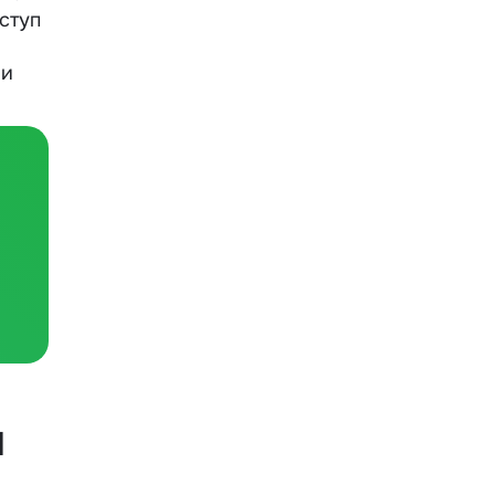
ступ
 и
ы