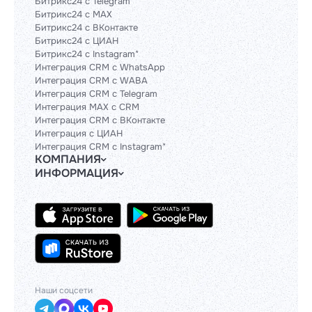
Битрикс24 с Telegram
Битрикс24 с MAX
Битрикс24 с ВКонтакте
Битрикс24 с ЦИАН
Битрикс24 с Instagram*
Интеграция CRM с WhatsApp
Интеграция CRM с WABA
Интеграция CRM с Telegram
Интеграция MAX с CRM
Интеграция CRM с ВКонтакте
Интеграция с ЦИАН
Интеграция CRM с Instagram*
КОМПАНИЯ
ИНФОРМАЦИЯ
Блог
Гайды
Официальным партнерам
Контакты
Техническим партнерам
Политики и соглашения
Тарифы
Сведения об ИТ-деятельности
API
База знаний
Наши соцсети