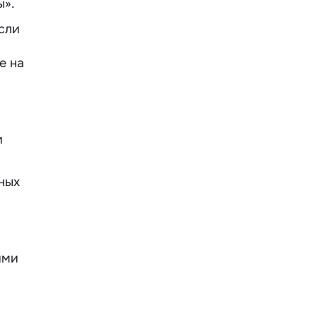
ы».
сли
е на
и
ных
ими