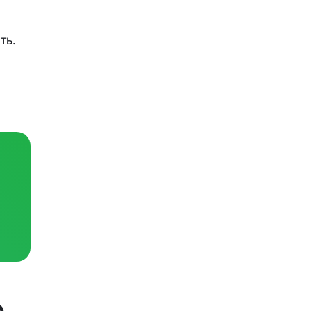
ть.
о