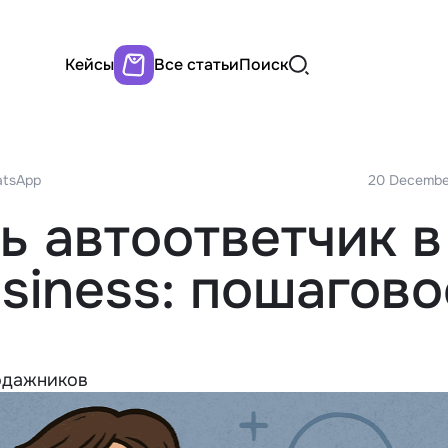
Кейсы
Все статьи
Поиск
atsApp
20 Decembe
ь автоответчик в
siness: пошагово
родажников