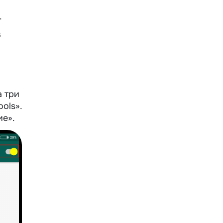
.
в
а три
ols».
ие».