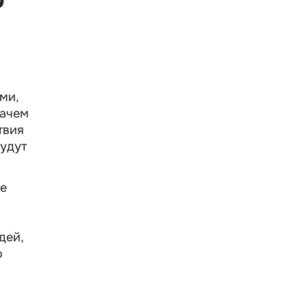
ми,
зачем
твия
будут
ое
дей,
о