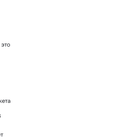
 это
жета
В
ёт