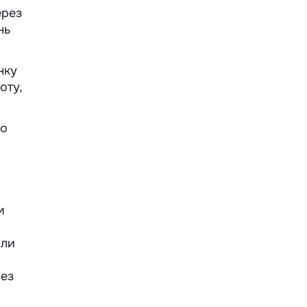
ерез
нь
нку
оту,
ро
м
или
рез