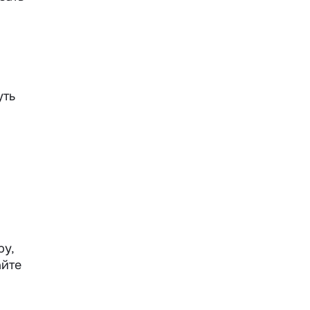
й
уть
ру,
айте