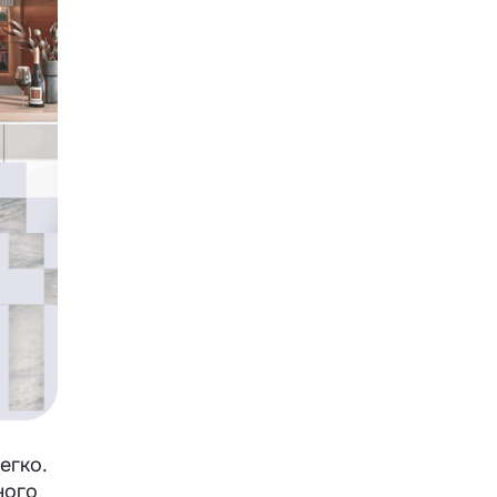
егко.
ного