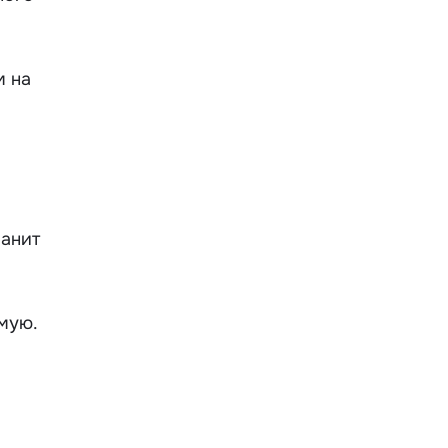
м на
ранит
мую.