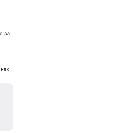
я за
 как