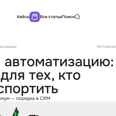
Кейсы
Все статьи
Поиск
матизацию
06 Februar
ь автоматизацию:
для тех, кто
спортить
нимум — порядка в CRM