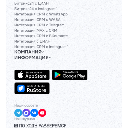
Битрикс24 с ЦИАН
Битрикс24 с Instagram*
Интеграция CRM с WhatsApp
Интеграция CRM с WABA
Интеграция CRM с Telegram
Интеграция MAX с CRM
Интеграция CRM с ВКонтакте
Интеграция с ЦИАН
Интеграция CRM с Instagram*
КОМПАНИЯ
ИНФОРМАЦИЯ
Блог
Гайды
Официальным партнерам
Контакты
Техническим партнерам
Политики и соглашения
Тарифы
Сведения об ИТ-деятельности
API
База знаний
Наши соцсети
Наш журнал