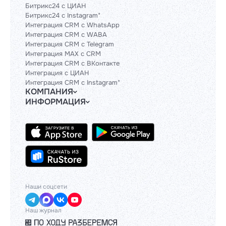
Битрикс24 с ЦИАН
Битрикс24 с Instagram*
Интеграция CRM с WhatsApp
Интеграция CRM с WABA
Интеграция CRM с Telegram
Интеграция MAX с CRM
Интеграция CRM с ВКонтакте
Интеграция с ЦИАН
Интеграция CRM с Instagram*
КОМПАНИЯ
ИНФОРМАЦИЯ
Блог
Гайды
Официальным партнерам
Контакты
Техническим партнерам
Политики и соглашения
Тарифы
Сведения об ИТ-деятельности
API
База знаний
Наши соцсети
Наш журнал