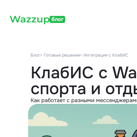
блог
Блог
> Готовые решения
> Интеграция с КлабИС
КлабИС с Wa
спорта и отд
Как работает с разными мессенджерам