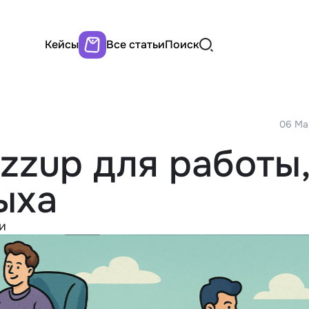
Кейсы
Все статьи
Поиск
06 Ma
zzup для работы
ыха
и