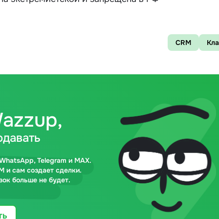
CRM
Кл
azzup,
одавать
WhatsApp, Telegram и MAX.
M и сам создает сделки.
зок больше не будет.
ть