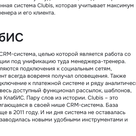
ная система Сlubis, которая учитывает максимум
енера и его клиента.
абИС
CRM-система, целью которой является работа со
ции под унификацию туда менеджера-тренера.
вляются подключения к социальным сетям,
нт всегда вовремя получал оповещения. Также
дключение к платежной системе и ряду аналитичес
 весь доступный функционал рассылок, шаблонов,
 КлабИС. Пару слов из истории. Сlubis – это
игающаяся в своей нише CRM-система. База
 в 2011 году. И ни дня система не оставалась
обзаводилась новыми удобными инструментами и