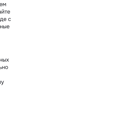
ием
айте
де с
нные
нных
ьно
шу