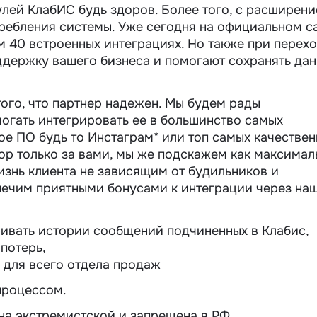
лей КлабИС будь здоров. Более того, с расширен
ребления системы. Уже сегодня на официальном с
м 40 встроенных интеграциях. Но также при перехо
ддержку вашего бизнеса и помогают сохранять да
того, что партнер надежен. Мы будем рады
огать интегрировать ее в большинство самых
ое ПО будь то Инстаграм* или топ самых качестве
ор только за вами, мы же подскажем как максимал
изнь клиента не зависящим от будильников и
печим приятными бонусами к интеграции через на
ивать истории сообщений подчиненных в Клабис,
потерь,
 для всего отдела продаж
процессом.
на экстремистской и запрещена в РФ