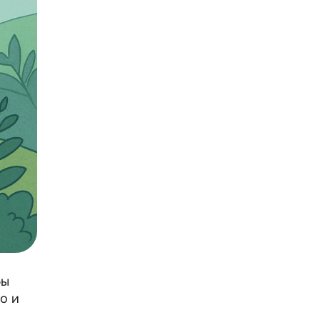
бы
о и