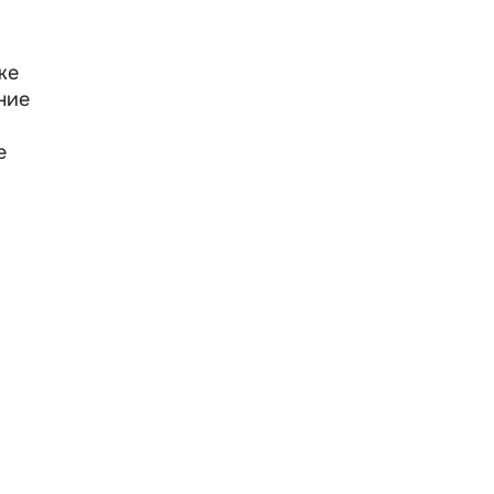
же
ние
е