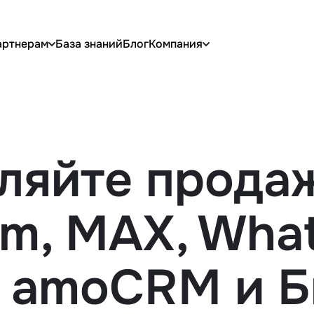
артнерам
База знаний
Блог
Компания
ляйте прода
am, MAX, Wha
 amoCRM и Б