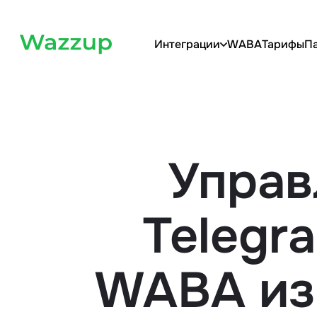
Интеграции
WABA
Тарифы
П
Управ
Telegr
WABA из