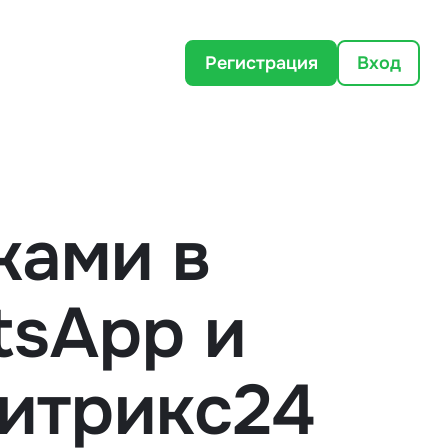
Регистрация
Вход
жами в
tsApp и
итрикс24