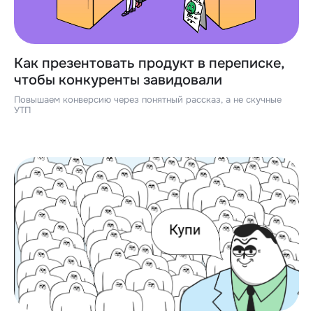
Как презентовать продукт в переписке,
чтобы конкуренты завидовали
Повышаем конверсию через понятный рассказ, а не скучные
УТП