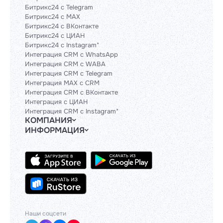
Битрикс24 с Telegram
Битрикс24 с MAX
Битрикс24 с ВКонтакте
Битрикс24 с ЦИАН
Битрикс24 с Instagram*
Интеграция CRM с WhatsApp
Интеграция CRM с WABA
Интеграция CRM с Telegram
Интеграция MAX с CRM
Интеграция CRM с ВКонтакте
Интеграция с ЦИАН
Интеграция CRM с Instagram*
КОМПАНИЯ
ИНФОРМАЦИЯ
Блог
Гайды
Официальным партнерам
Контакты
Техническим партнерам
Политики и соглашения
Тарифы
Сведения об ИТ-деятельности
API
База знаний
Наши соцсети