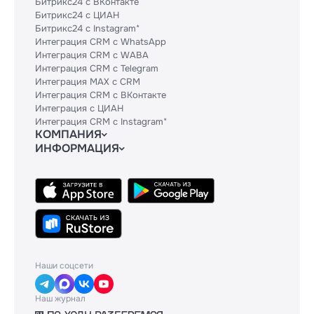
Битрикс24 с ВКонтакте
Битрикс24 с ЦИАН
Битрикс24 с Instagram*
Интеграция CRM с WhatsApp
Интеграция CRM с WABA
Интеграция CRM с Telegram
Интеграция MAX с CRM
Интеграция CRM с ВКонтакте
Интеграция с ЦИАН
Интеграция CRM с Instagram*
КОМПАНИЯ
ИНФОРМАЦИЯ
Блог
Гайды
Официальным партнерам
Контакты
Техническим партнерам
Политики и соглашения
Тарифы
Сведения об ИТ-деятельности
API
База знаний
Наши соцсети
Наш журнал