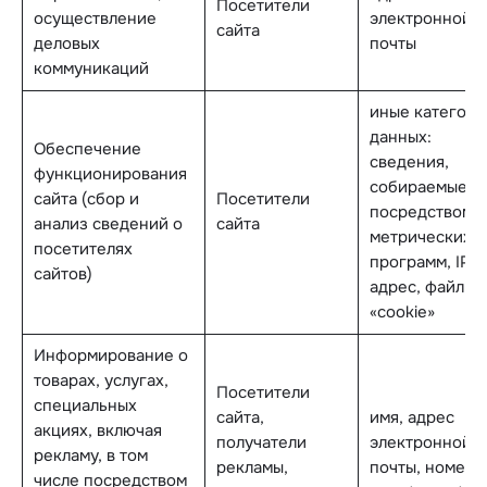
Посетители
осуществление
электронной
сайта
деловых
почты
коммуникаций
иные категори
данных:
Обеспечение
сведения,
функционирования
собираемые
сайта (сбор и
Посетители
посредством
анализ сведений о
сайта
метрических
посетителях
программ, IP-
сайтов)
адрес, файлы
«cookie»
Информирование о
товарах, услугах,
Посетители
специальных
сайта,
имя, адрес
акциях, включая
получатели
электронной
рекламу, в том
рекламы,
почты, номер
числе посредством