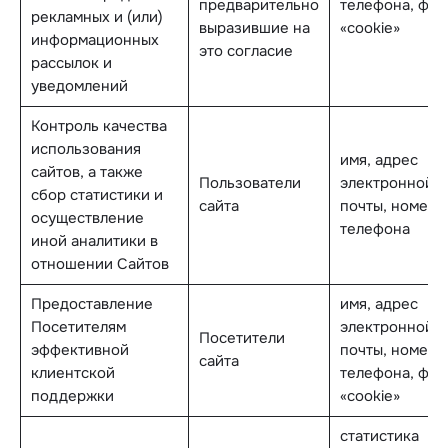
предварительно
телефона, фай
рекламных и (или)
выразившие на
«cookie»
информационных
это согласие
рассылок и
уведомлений
Контроль качества
использования
имя, адрес
сайтов, а также
Пользователи
электронной
сбор статистики и
сайта
почты, номер
осуществление
телефона
иной аналитики в
отношении Сайтов
Предоставление
имя, адрес
Посетителям
электронной
Посетители
эффективной
почты, номер
сайта
клиентской
телефона, фай
поддержки
«cookie»
статистика