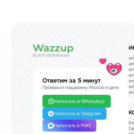
И
© 2017–2026 Wazzup
am
am
am
am
Ответим за 5 минут
am
am
Проверьте поддержку Wazzup в деле
am
Написать в WhatsApp
К
Написать в Telegram
Бл
Написать в MAX
Га