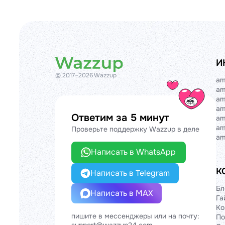
И
© 2017–2026 Wazzup
am
am
am
am
Ответим за 5 минут
am
am
Проверьте поддержку Wazzup в деле
am
Написать в WhatsApp
К
Написать в Telegram
Бл
Написать в MAX
Га
Ко
пишите в мессенджеры или на почту:
По
support@wazzup24.com