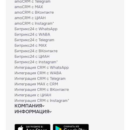
amoCRM с Telegram
amoCRM с MAX
amoCRM с ВКонтакте
amoCRM с ЦИАН
amoCRM с Instagram*
Битрикс24 с WhatsApp
Битрикс24 с WABA
Битрикс24 с Telegram
Битрикс24 с MAX
Битрикс24 с ВКонтакте
Битрикс24 с ЦИАН
Битрикс24 с Instagram*
Интеграция CRM с WhatsApp
Интеграция CRM с WABA
Интеграция CRM с Telegram
Интеграция MAX с CRM
Интеграция CRM с ВКонтакте
Интеграция с ЦИАН
Интеграция CRM с Instagram*
КОМПАНИЯ
ИНФОРМАЦИЯ
Блог
Гайды
Официальным партнерам
Контакты
Техническим партнерам
Политики и соглашения
Тарифы