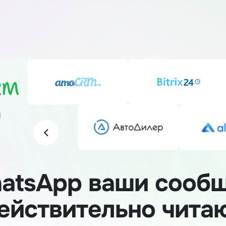
RM
atsApp ваши сооб
ействительно чита