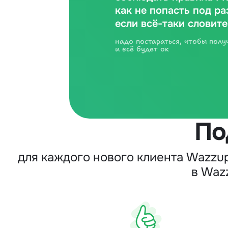
как не попасть под ра
если всё-таки словите
надо постараться, чтобы полу
и всё будет ок
По
для каждого нового клиента Wazzu
в Waz