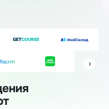
щения
ют