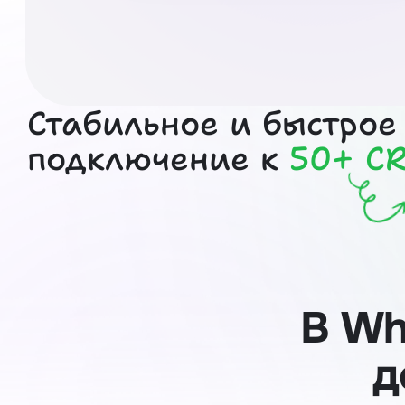
Стабильное и быстрое
подключение к
50+ C
В Wh
д