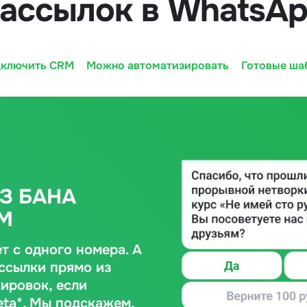
ассылок в WhatsA
ключить CRM
Можно автоматизировать
Готовые ша
З БАНА
M
т с одного номера. А
ссылки прямо из
ировок, если
ta*. Мы подскажем,