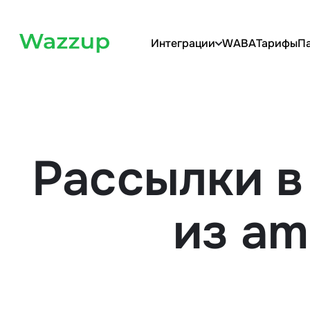
Интеграции
WABA
Тарифы
П
Рассылки 
из a