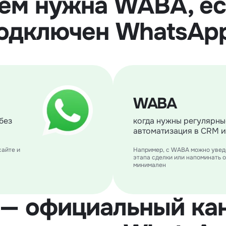
чем нужна WABA, ес
одключен WhatsAp
WABA
без
когда нужны регулярны
автоматизация в CRM и
сайте и
Например, с WABA можно уведо
этапа сделки или напоминать о
минимален
— официальный кан