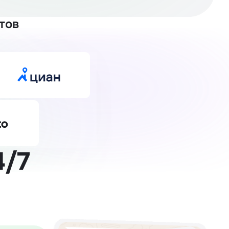
тов
4/7