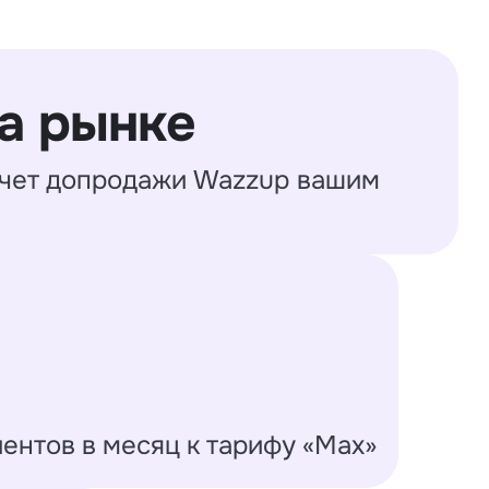
а рынке
 счет допродажи Wazzup вашим
ентов в месяц к тарифу «Max»