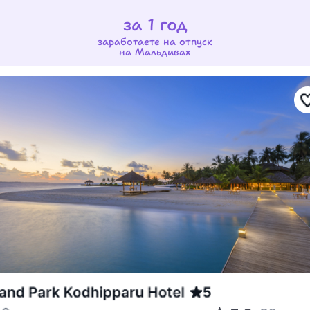
за 1 год
заработаете на отпуск
на Мальдивах