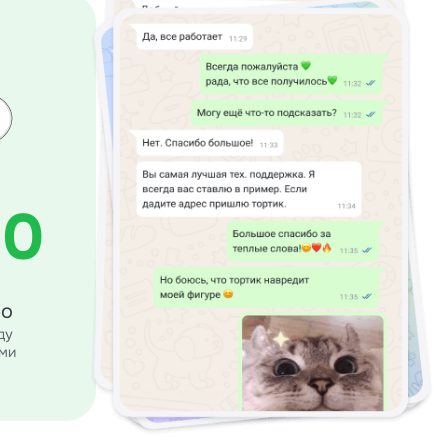
10
ро
ду
ми