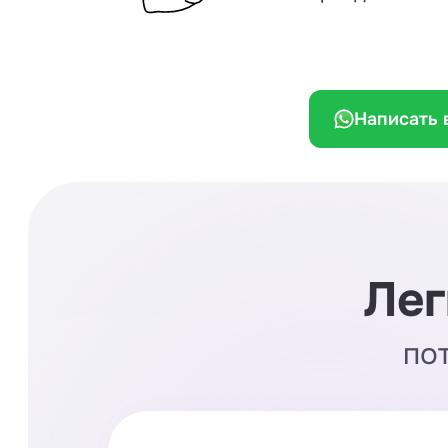
Написать 
Лег
по