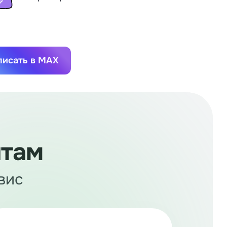
писать в MAX
нтам
вис