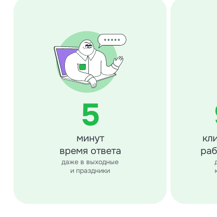
5
минут
кл
время ответа
раб
даже в выходные
и праздники