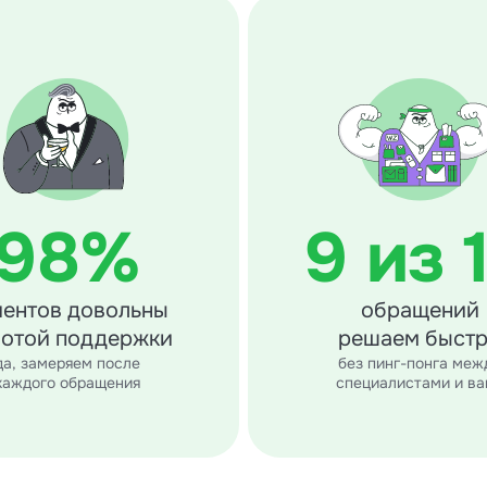
98%
9 из 
иентов довольны
обращений
отой поддержки
решаем быст
да, замеряем после
без пинг-понга меж
каждого обращения
специалистами и ва