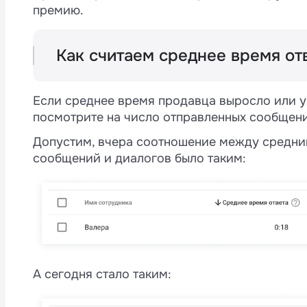
премию.
Как считаем среднее время от
Мы записываем время от получения вход
ответственный за сделку, контакт или лид
Если среднее время продавца выросло или уп
«конверт».
посмотрите на число отправленных сообщени
Если от клиента пришло сразу несколько 
Допустим, вчера соотношение между средни
запускается от первого из них.
сообщений и диалогов было таким:
В некоторых случаях время
не записывае
если есть ответственный сотрудник, н
ответственный;
если ответил администратор из ЛК;
если ответили не из Wazzup, а напря
если сработала автоматизация из CRM
А сегодня стало таким:
Сработал наш автоответ «Пропущенный в
продолжает идти, пока на сообщение не 