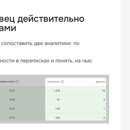
авец действительно
тами
 сопоставить две аналитики: по
ости в переписках и понять, на чью