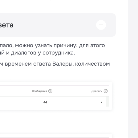
вета
ящего сообщения до того, как
, ответит клиенту или нажмет кнопку
ало, можно узнать причину: для этого
й и диалогов у сотрудника.
входящих, то счетчик времени ответа
м временем ответа Валеры, количеством
тся
:
о ответил или нажал на «конверт» не
мую в мессенджере;
.
ызов» или «Первое входящее» — время
среагирует менеджер.