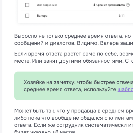
Включен автоответ «Нерабочее время» — 
только с началом рабочего дня.
Когда среднее время ответа стало больше
только «>8 часов», дальше оно расти не б
Выросло не только среднее время ответа, но
игнорируют целыми днями — и так ясно, ч
сообщений и диалогов. Видимо, Валера зашив
Если время ответа растет само по себе, воз
месте. Или занят другими обязанностями. Сто
Хозяйке на заметку: чтобы быстрее отвеч
среднее время ответа, используйте
шабл
Может быть так, что у продавца в среднем вре
либо пока что вообще не общался с клиентам
ответа. Если же сотрудник систематически и
будет указано >8 часов.