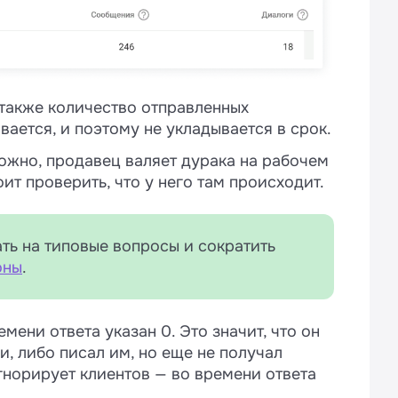
счетчик времени ответа запустится
 8 часов, в графиках отобразится
удет. Потому что если клиентов
 также количество отправленных
то все плохо.
ается, и поэтому не укладывается в срок.
можно, продавец валяет дурака на рабочем
ит проверить, что у него там происходит.
ать на типовые вопросы и сократить
оны
.
мени ответа указан 0. Это значит, что он
и, либо писал им, но еще не получал
гнорирует клиентов — во времени ответа