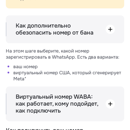
Как дополнительно
обезопасить номер от бана
Перед вами открыто окно для ввода
номера телефона → закройте его.
На этом шаге выберите, какой номер
Подождите около 1 часа. Спустя 1 час
зарегистрировать в WhatsApp. Есть два варианта:
перейдите по
ссылке
(может
понадобиться инструмент для смены IP-
ваш номер
адреса) → откроется страница с
виртуальный номер США, который сгенерирует
аккаунтами ваших компаний в Business
Meta*
Manager → выберите компанию (бизнес-
портфолио), которую регистрировали.
Откроется окно с данными о вашей
Виртуальный номер WABA:
компании → перейдите в блок
как работает, кому подойдет,
«Информация о компании» → «Статус
как подключить
аккаунта».
С виртуальным номером можно
протестировать WABA, а после подключить
канал с вашим номером.