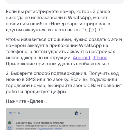
подключение аккаунта → кликните
связи на минут 10-15, пока добавляете
«Завершить».
Если вы регистрируете номер, который ранее
канал
никогда не использовали в WhatsApp, может
1. Удалите номер, с которого
появиться ошибка «Номер зарегистрирован в
переписываетесь с клиентами, из
другом аккаунте», хотя это не так ¯\_(ツ)_/¯
приложения на телефоне:
Чтобы избавиться от ошибки, нужно создать с этим
Android
,
iPhone
.
номером аккаунт в приложении WhatsApp на
телефоне, а потом удалить аккаунт в настройках
Или измените номер для этого аккаунта:
мессенджера по инструкции:
Android
,
iPhone
.
Android
,
iPhone
.
Приложение при этом удалять необязательно.
Теперь перейдите к п.4 из раздела ниже
и следуйте по описанным шагам.
2. Выберите способ подтверждения. Получить код
можно в SMS или по звонку. Если вы подключили
Если просто удалить приложение
городской номер, выбирайте звонок. Вам позвонит
WhatsApp с подключенным
Когда подключите канал,
робот и продиктует цифры.
номером, зарегистрировать этот
верифицируйте компанию в Meta*
номер в WABA не получится.
Нажмите «Далее».
по инструкции, если планируете
Номер нужно удалить в настройках
пользоваться виртуальным
мессенджера. При этом
номером. Иначе не сможете
приложение можно оставить.
переписываться с клиентами
столько, сколько нужно