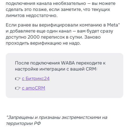
подключения канала необязательно — вы можете
которые вы можете начать первыми в
сделать это позже, если заметите, что текущих
течение 24 часов. Начать переписку —
лимитов недостаточно.
значит отправить шаблон WABA вне окна
обслуживания.
Если ранее вы верифицировали компанию в Meta*
и добавляете еще один канал — вам будет сразу
Количество доступных переписок зависит
доступно 2000 переписок в сутки. Заново
от уровня, который Meta* присвоила
проходить верификацию не надо.
вашему бизнес-портфолио:
Уровень 0: 250 переписок,
Уровень 1: 2000 переписок,
После подключения WABA переходите к
Уровень 2: 10 000 переписок,
настройке интеграции с вашей CRM:
Уровень 3: 100 000 переписок,
Уровень 4: сколько угодно переписок.
👉
с Битрикс24
Как только вы подключите первый канал
👉
с amoCRM
WABA, действует ограничение в 250
переписок. Дальше лимиты зависят от
количества и качества переписок. Если
будете много писать первыми и клиенты не
будут жаловаться на шаблоны, Meta* будет
*Запрещены и признаны экстремистскими на
увеличивать лимит, а потом вовсе снимет
территории РФ