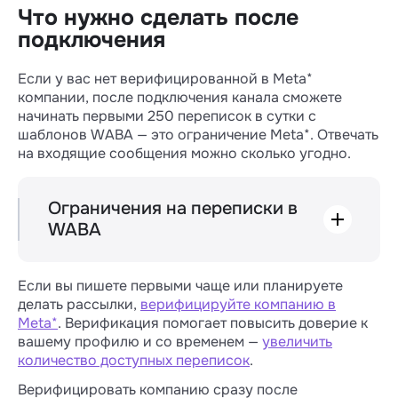
Что нужно сделать после
подключения
Если у вас нет верифицированной в Meta*
компании, после подключения канала сможете
начинать первыми 250 переписок в сутки с
шаблонов WABA — это ограничение Meta*. Отвечать
на входящие сообщения можно сколько угодно.
Ограничения на переписки в
WABA
Когда клиент отправил вам сообщение, это
входящее открывает 24-часовое окно
Если вы пишете первыми чаще или планируете
обслуживания. Если в течение 24 часов
делать рассылки,
верифицируйте компанию в
контакт снова напишет вам, новое
Meta*
. Верификация помогает повысить доверие к
входящее продлит окно обслуживания: оно
вашему профилю и со временем —
увеличить
будет активно в течение суток с момента
количество доступных переписок
.
получения последнего сообщения.
Верифицировать компанию сразу после
Meta* ограничивает количество переписок,