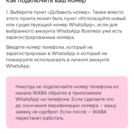
Как подключить ваш номер
Виртуальный номер подойдет в качестве
1. Выберите пункт «Добавить номер». Также вместо
номера вашего аккаунта WhatsApp при
этого пункта может быть пункт «Используйте новый
трех условиях:
или существующий номер WhatsApp», если для
выбранного аккаунта WhatsApp Business уже есть
1. Вам подходит номер США.
зарегистрированные номера.
Meta* генерирует только номера США с
Если вы видите статус «Одобрено»,
Введите номер телефона, который не
кодом +1. Если ваша компания из другой
значит, всё в порядке и можно
зарегистрирован в WhatsApp и который не
страны, сообщения с виртуального номера
продолжить регистрацию вашего
планируете использовать в личном аккаунте
будут выглядеть подозрительно для ваших
бизнес-портфолио. Если любой другой
WhatsApp.
клиентов.
статус — пишите в поддержку Wazzup.
2. Планируете использовать для WhatsApp
отдельный номер.
Никогда не подключайте номер телефона из
канала WABA обратно в приложение
Виртуальный номер работает только
WhatsApp на телефоне. Если сделаете это
в WhatsApp: его нельзя использовать,
до окончания верификации номера — вашу
чтобы звонить, получать SMS или создавать
заявку не одобрят. Если после — WABA
аккаунты в других мессенджерах.
перестанет работать
3. Вы готовы подтвердить компанию
и отображаемое имя профиля сразу после