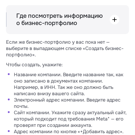
Где посмотреть информацию
о бизнес-портфолио
1. Перейдите в Вusiness Suite →
залогиньтесь в Facebook*.
Если же бизнес-портфолио у вас пока нет —
2. Слева вверху в выпадающем списке с
выберите в выпадающем списке «Создать бизнес-
бизнес-портфолио кликните на шестеренку
портфолио».
в строке с нужным портфолио → откроются
Чтобы создать, укажите:
настройки компании.
Название компании. Введите название так, как
оно записано в документах компании.
Например, в ИНН. Так же оно должно быть
написано внизу вашего сайта.
Электронный адрес компании. Введите адрес
почты.
Сайт компании. Укажите сразу актуальный сайт,
который подходит под требования Meta* — его
проверят при создании аккаунта.
3. Кликните «Информация о компании».
Адрес компании по кнопке «+Добавить адрес».