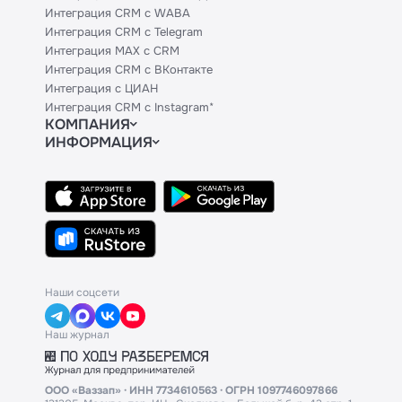
Интеграция CRM с WABA
Интеграция CRM с Telegram
Интеграция MAX с CRM
Интеграция CRM с ВКонтакте
Интеграция с ЦИАН
Интеграция CRM с Instagram*
КОМПАНИЯ
ИНФОРМАЦИЯ
Блог
Официальным партнерам
Гайды
Техническим партнерам
Контакты
Тарифы
Политики и соглашения
API
Сведения об ИТ-деятельности
База знаний
Наши соцсети
Наш журнал
ООО «Ваззап» · ИНН 7734610563 · ОГРН 1097746097866