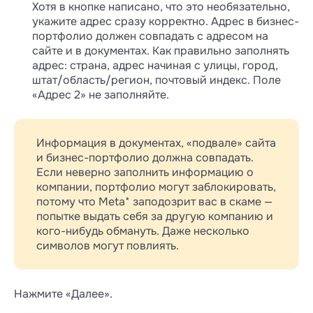
Если нужно что-то исправить, кликните
Хотя в кнопке написано, что это необязательно,
«Редактировать» напротив сведений о
укажите адрес сразу корректно. Адрес в бизнес-
компании.
портфолио должен совпадать с адресом на
сайте и в документах. Как правильно заполнять
адрес: страна, адрес начиная с улицы, город,
штат/область/регион, почтовый индекс. Поле
«Адрес 2» не заполняйте.
Информация в документах, «подвале» сайта
и бизнес-портфолио должна совпадать.
Если неверно заполнить информацию о
компании, портфолио могут заблокировать,
потому что Meta* заподозрит вас в скаме —
попытке выдать себя за другую компанию и
кого-нибудь обмануть. Даже несколько
символов могут повлиять.
Нажмите «Далее».