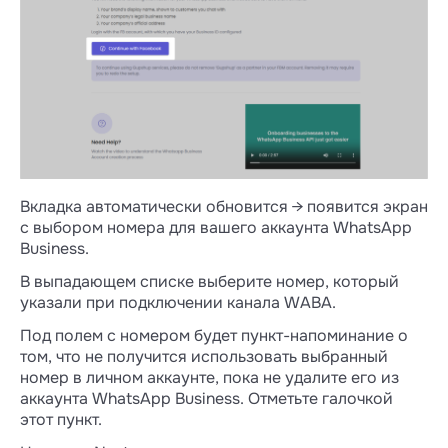
переписываетесь с клиентами, из
приложения на телефоне:
Android
,
iPhone
.
Или измените номер для этого аккаунта:
Android
,
iPhone
.
4. Начните добавлять канал в личном
кабинете Wazzup → выберите уже
созданный аккаунт Meta* → выберите уже
созданный аккаунт WhatsApp Business.
Вкладка автоматически обновится → появится экран
5. Введите нужный номер → подтвердите
с выбором номера для вашего аккаунта WhatsApp
его → в личном кабинете появится канал
Business.
WABA с этим номером.
В выпадающем списке выберите номер, который
указали при подключении канала WABA.
Добавление одного, двух, пяти-
Под полем с номером будет пункт-напоминание о
десяти номеров — бесплатно и ни к
том, что не получится использовать выбранный
чему не обязывает. Вы можете
номер в личном аккаунте, пока не удалите его из
добавлять сколько угодно номеров
аккаунта WhatsApp Business. Отметьте галочкой
— заплатите только за те, которые
этот пункт.
потом будете использовать.