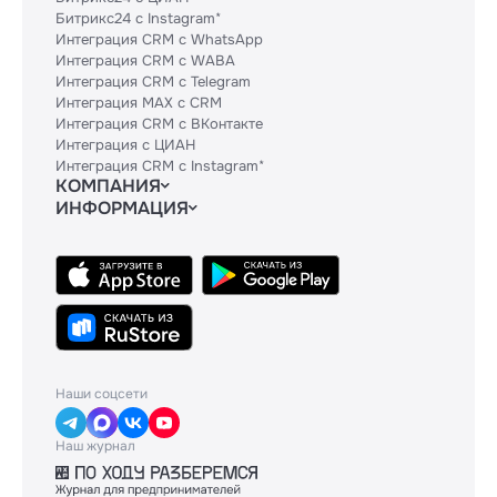
Битрикс24 с Instagram*
Интеграция CRM с WhatsApp
Интеграция CRM с WABA
Интеграция CRM с Telegram
Интеграция MAX с CRM
Интеграция CRM с ВКонтакте
Интеграция с ЦИАН
Интеграция CRM с Instagram*
КОМПАНИЯ
ИНФОРМАЦИЯ
Блог
Гайды
Официальным партнерам
Контакты
Техническим партнерам
Политики и соглашения
Тарифы
Сведения об ИТ-деятельности
API
База знаний
Наши соцсети
Наш журнал