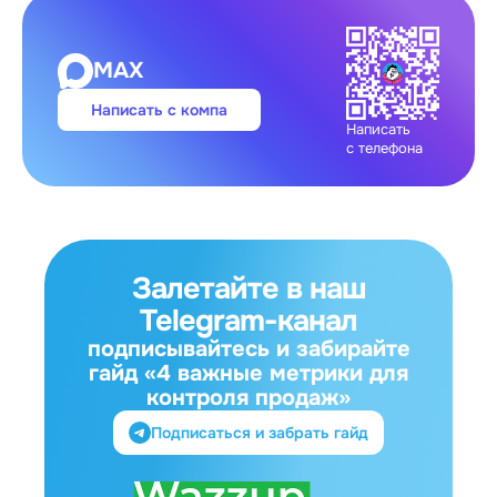
MAX
Написать с компа
Написать
с телефона
Залетайте в наш
Telegram-канал
подписывайтесь и забирайте
гайд «4 важные метрики для
контроля продаж»
Подписаться и забрать гайд