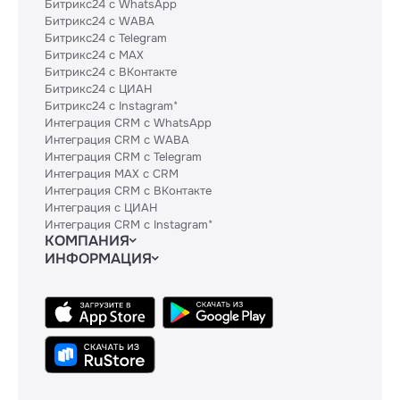
Битрикс24 с WhatsApp
Битрикс24 с WABA
Битрикс24 с Telegram
Битрикс24 с MAX
Битрикс24 с ВКонтакте
Битрикс24 с ЦИАН
Битрикс24 с Instagram*
Интеграция CRM с WhatsApp
Интеграция CRM с WABA
Интеграция CRM с Telegram
Интеграция MAX с CRM
Интеграция CRM с ВКонтакте
Интеграция с ЦИАН
Интеграция CRM с Instagram*
КОМПАНИЯ
ИНФОРМАЦИЯ
Блог
Гайды
Официальным партнерам
Контакты
Техническим партнерам
Политики и соглашения
Тарифы
Сведения об ИТ-деятельности
API
База знаний