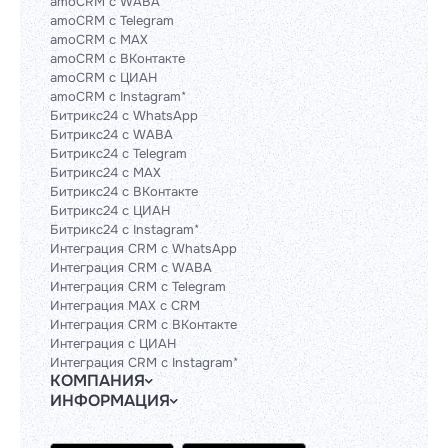
amoCRM с WABA
amoCRM с Telegram
amoCRM с MAX
amoCRM с ВКонтакте
amoCRM с ЦИАН
amoCRM с Instagram*
Битрикс24 с WhatsApp
Битрикс24 с WABA
Битрикс24 с Telegram
Битрикс24 с MAX
Битрикс24 с ВКонтакте
Битрикс24 с ЦИАН
Битрикс24 с Instagram*
Интеграция CRM с WhatsApp
Интеграция CRM с WABA
Интеграция CRM с Telegram
Интеграция MAX с CRM
Интеграция CRM с ВКонтакте
Интеграция с ЦИАН
Интеграция CRM с Instagram*
КОМПАНИЯ
ИНФОРМАЦИЯ
Блог
Гайды
Официальным партнерам
Контакты
Техническим партнерам