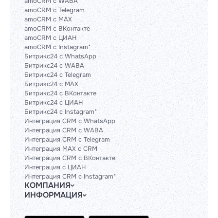
amoCRM с WABA
amoCRM с Telegram
amoCRM с MAX
amoCRM с ВКонтакте
amoCRM с ЦИАН
amoCRM с Instagram*
Битрикс24 с WhatsApp
Битрикс24 с WABA
Битрикс24 с Telegram
Битрикс24 с MAX
Битрикс24 с ВКонтакте
Битрикс24 с ЦИАН
Битрикс24 с Instagram*
Интеграция CRM с WhatsApp
Интеграция CRM с WABA
Интеграция CRM с Telegram
Интеграция MAX с CRM
Интеграция CRM с ВКонтакте
Интеграция с ЦИАН
Интеграция CRM с Instagram*
КОМПАНИЯ
ИНФОРМАЦИЯ
Блог
Гайды
Официальным партнерам
Контакты
Техническим партнерам