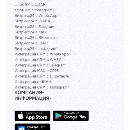
amoCRM с ЦИАН
amoCRM с Instagram*
Битрикс24 с WhatsApp
Битрикс24 с WABA
Битрикс24 с Telegram
Битрикс24 с MAX
Битрикс24 с ВКонтакте
Битрикс24 с ЦИАН
Битрикс24 с Instagram*
Интеграция CRM с WhatsApp
Интеграция CRM с WABA
Интеграция CRM с Telegram
Интеграция MAX с CRM
Интеграция CRM с ВКонтакте
Интеграция с ЦИАН
Интеграция CRM с Instagram*
КОМПАНИЯ
ИНФОРМАЦИЯ
Блог
Гайды
Официальным партнерам
Контакты
Техническим партнерам
Политики и соглашения
Тарифы
Сведения об ИТ-деятельности
API
База знаний