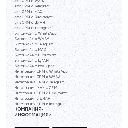
amoCRM с WABA
amoCRM с Telegram
amoCRM с MAX
amoCRM с ВКонтакте
amoCRM с ЦИАН
amoCRM с Instagram*
Битрикс24 с WhatsApp
Битрикс24 с WABA
Битрикс24 с Telegram
Битрикс24 с MAX
Битрикс24 с ВКонтакте
Битрикс24 с ЦИАН
Битрикс24 с Instagram*
Интеграция CRM с WhatsApp
Интеграция CRM с WABA
Интеграция CRM с Telegram
Интеграция MAX с CRM
Интеграция CRM с ВКонтакте
Интеграция с ЦИАН
Интеграция CRM с Instagram*
КОМПАНИЯ
ИНФОРМАЦИЯ
Блог
Гайды
Официальным партнерам
Контакты
Техническим партнерам