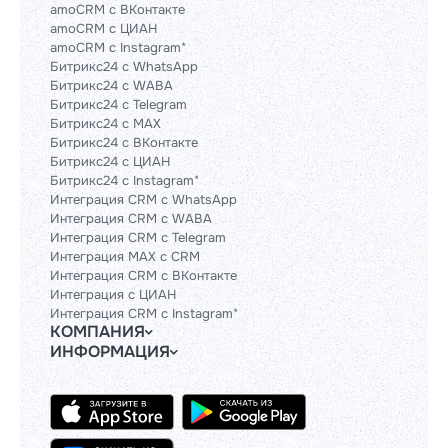
amoCRM с ВКонтакте
amoCRM с ЦИАН
amoCRM с Instagram*
Битрикс24 с WhatsApp
Битрикс24 с WABA
Битрикс24 с Telegram
Битрикс24 с MAX
Битрикс24 с ВКонтакте
Битрикс24 с ЦИАН
Битрикс24 с Instagram*
Интеграция CRM с WhatsApp
Интеграция CRM с WABA
Интеграция CRM с Telegram
Интеграция MAX с CRM
Интеграция CRM с ВКонтакте
Интеграция с ЦИАН
Интеграция CRM с Instagram*
КОМПАНИЯ
ИНФОРМАЦИЯ
Блог
Гайды
Официальным партнерам
Контакты
Техническим партнерам
Политики и соглашения
Тарифы
Сведения об ИТ-деятельности
API