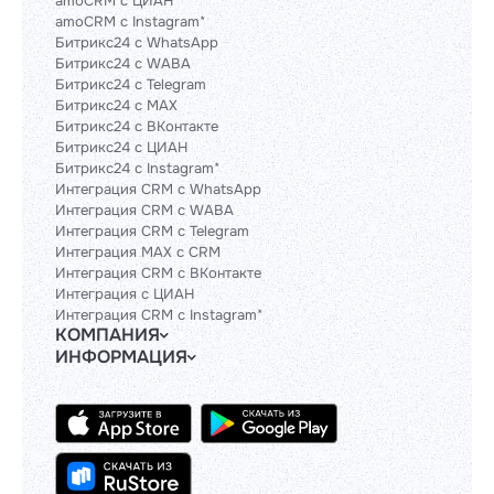
amoCRM с ЦИАН
amoCRM с Instagram*
Битрикс24 с WhatsApp
Битрикс24 с WABA
Битрикс24 с Telegram
Битрикс24 с MAX
Битрикс24 с ВКонтакте
Битрикс24 с ЦИАН
Битрикс24 с Instagram*
Интеграция CRM с WhatsApp
Интеграция CRM с WABA
Интеграция CRM с Telegram
Интеграция MAX с CRM
Интеграция CRM с ВКонтакте
Интеграция с ЦИАН
Интеграция CRM с Instagram*
КОМПАНИЯ
ИНФОРМАЦИЯ
Блог
Гайды
Официальным партнерам
Контакты
Техническим партнерам
Политики и соглашения
Тарифы
Сведения об ИТ-деятельности
API
База знаний