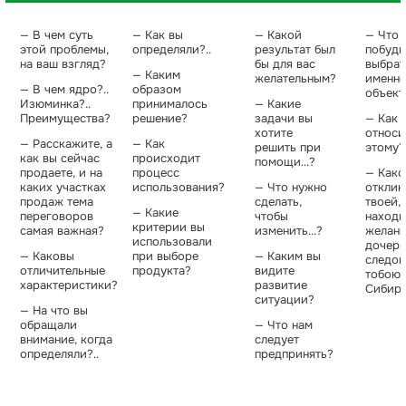
— В чем суть
— Как вы
— Какой
— Что
этой проблемы,
определяли?..
результат был
побуди
на ваш взгляд?
бы для вас
выбрат
— Каким
желательным?
именно
— В чем ядро?..
образом
объект
Изюминка?..
принималось
— Какие
Преимущества?
решение?
задачи вы
— Как 
хотите
относи
— Расскажите, а
— Как
решить при
этому?
как вы сейчас
происходит
помощи…?
продаете, и на
процесс
— Како
каких участках
использования?
— Что нужно
отклик
продаж тема
сделать,
твоей, 
— Какие
переговоров
чтобы
находи
критерии вы
самая важная?
изменить…?
желани
использовали
дочер
— Каковы
при выборе
— Каким вы
следов
отличительные
продукта?
видите
тобою 
характеристики?
развитие
Сибир
ситуации?
— На что вы
обращали
— Что нам
внимание, когда
следует
определяли?..
предпринять?