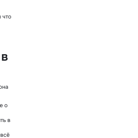
 что
 в
она
е о
ть в
 всё