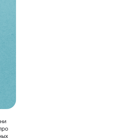
 ни
про
ных