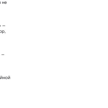
ы не
» —
pp
,
и —
ейной