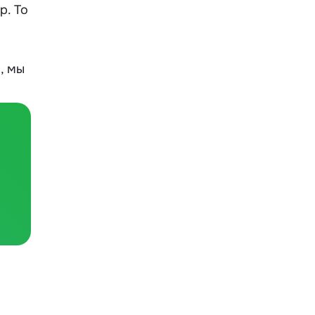
p. То
, мы