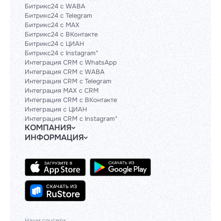
Битрикс24 с WABA
Битрикс24 с Telegram
Битрикс24 с MAX
Битрикс24 с ВКонтакте
Битрикс24 с ЦИАН
Битрикс24 с Instagram*
Интеграция CRM с WhatsApp
Интеграция CRM с WABA
Интеграция CRM с Telegram
Интеграция MAX с CRM
Интеграция CRM с ВКонтакте
Интеграция с ЦИАН
Интеграция CRM с Instagram*
КОМПАНИЯ
ИНФОРМАЦИЯ
Блог
Гайды
Официальным партнерам
Контакты
Техническим партнерам
Политики и соглашения
Тарифы
Сведения об ИТ-деятельности
API
База знаний
Наши соцсети