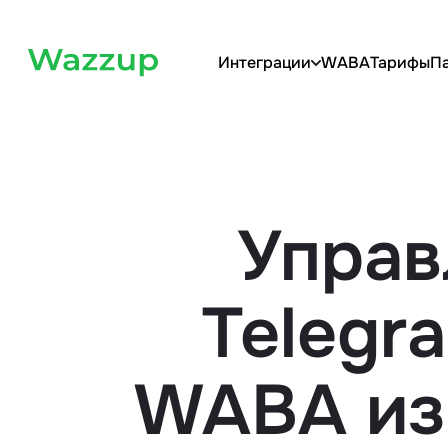
Интеграции
WABA
Тарифы
П
Управ
Telegr
WABA из