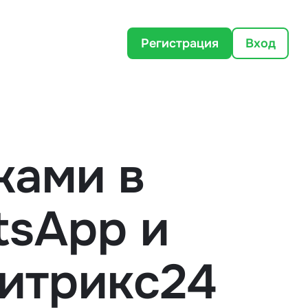
Регистрация
Вход
жами в
tsApp и
итрикс24