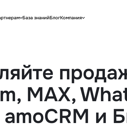
артнерам
База знаний
Блог
Компания
ляйте прода
am, MAX, Wha
 amoCRM и Б