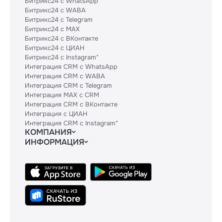
Битрикс24 с WhatsApp
Битрикс24 с WABA
Битрикс24 с Telegram
Битрикс24 с MAX
Битрикс24 с ВКонтакте
Битрикс24 с ЦИАН
Битрикс24 с Instagram*
Интеграция CRM с WhatsApp
Интеграция CRM с WABA
Интеграция CRM с Telegram
Интеграция MAX с CRM
Интеграция CRM с ВКонтакте
Интеграция с ЦИАН
Интеграция CRM с Instagram*
КОМПАНИЯ
ИНФОРМАЦИЯ
Блог
Гайды
Официальным партнерам
Контакты
Техническим партнерам
Политики и соглашения
Тарифы
Сведения об ИТ-деятельности
API
База знаний