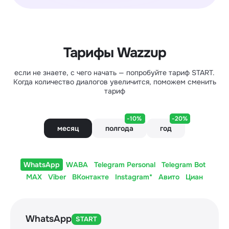
Тарифы Wazzup
если не знаете, с чего начать — попробуйте тариф START.
Когда количество диалогов увеличится, поможем сменить
тариф
-10%
-20%
месяц
полгода
год
WhatsApp
WABA
Telegram Personal
Telegram Bot
MAX
Viber
ВКонтакте
Instagram*
Авито
Циан
WhatsApp
START