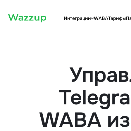
Интеграции
WABA
Тарифы
П
Управ
Telegr
WABA из