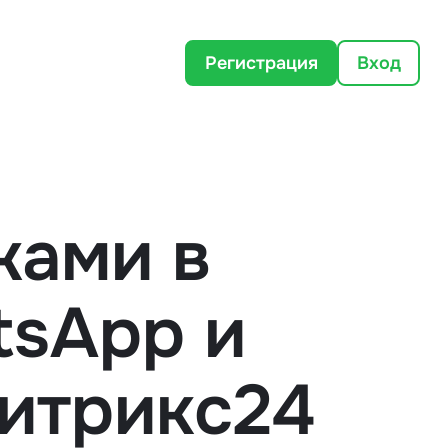
Регистрация
Вход
жами в
tsApp и
итрикс24