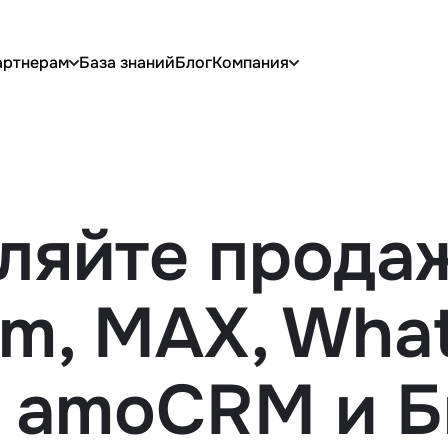
артнерам
База знаний
Блог
Компания
ляйте прода
am, MAX, Wha
 amoCRM и Б