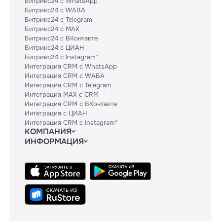
Битрикс24 с WhatsApp
Битрикс24 с WABA
Битрикс24 с Telegram
Битрикс24 с MAX
Битрикс24 с ВКонтакте
Битрикс24 с ЦИАН
Битрикс24 с Instagram*
Интеграция CRM с WhatsApp
Интеграция CRM с WABA
Интеграция CRM с Telegram
Интеграция MAX с CRM
Интеграция CRM с ВКонтакте
Интеграция с ЦИАН
Интеграция CRM с Instagram*
КОМПАНИЯ
ИНФОРМАЦИЯ
Блог
Гайды
Официальным партнерам
Контакты
Техническим партнерам
Политики и соглашения
Тарифы
Сведения об ИТ-деятельности
API
База знаний