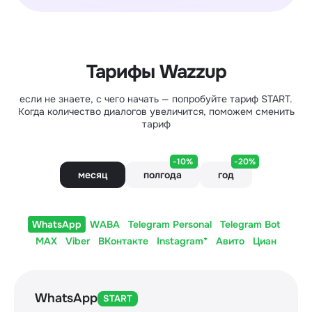
Тарифы Wazzup
если не знаете, с чего начать — попробуйте тариф START.
Когда количество диалогов увеличится, поможем сменить
тариф
-10%
-20%
месяц
полгода
год
WhatsApp
WABA
Telegram Personal
Telegram Bot
MAX
Viber
ВКонтакте
Instagram*
Авито
Циан
WhatsApp
START