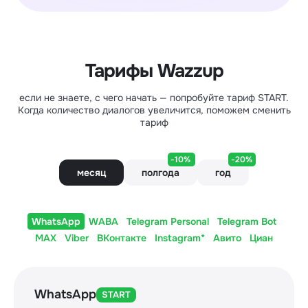
Тарифы Wazzup
если не знаете, с чего начать — попробуйте тариф START.
Когда количество диалогов увеличится, поможем сменить
тариф
-10%
-20%
месяц
полгода
год
WhatsApp
WABA
Telegram Personal
Telegram Bot
MAX
Viber
ВКонтакте
Instagram*
Авито
Циан
WhatsApp
START