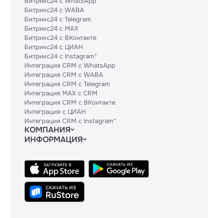
Битрикс24 с WhatsApp
Битрикс24 с WABA
Битрикс24 с Telegram
Битрикс24 с MAX
Битрикс24 с ВКонтакте
Битрикс24 с ЦИАН
Битрикс24 с Instagram*
Интеграция CRM с WhatsApp
Интеграция CRM с WABA
Интеграция CRM с Telegram
Интеграция MAX с CRM
Интеграция CRM с ВКонтакте
Интеграция с ЦИАН
Интеграция CRM с Instagram*
КОМПАНИЯ
ИНФОРМАЦИЯ
Блог
Гайды
Официальным партнерам
Контакты
Техническим партнерам
Политики и соглашения
Тарифы
Сведения об ИТ-деятельности
API
База знаний