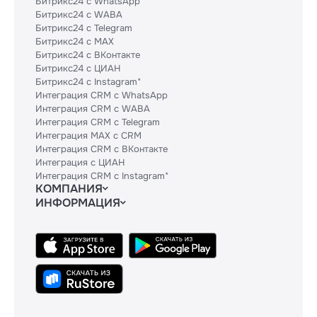
Битрикс24 с WhatsApp
Битрикс24 с WABA
Битрикс24 с Telegram
Битрикс24 с MAX
Битрикс24 с ВКонтакте
Битрикс24 с ЦИАН
Битрикс24 с Instagram*
Интеграция CRM с WhatsApp
Интеграция CRM с WABA
Интеграция CRM с Telegram
Интеграция MAX с CRM
Интеграция CRM с ВКонтакте
Интеграция с ЦИАН
Интеграция CRM с Instagram*
КОМПАНИЯ
ИНФОРМАЦИЯ
Блог
Гайды
Официальным партнерам
Контакты
Техническим партнерам
Политики и соглашения
Тарифы
Сведения об ИТ-деятельности
API
База знаний