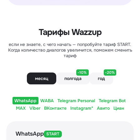
Тарифы Wazzup
если не знаете, с чего начать — попробуйте тариф START.
Когда количество диалогов увеличится, поможем сменить
тариф
-10%
-20%
месяц
полгода
год
WhatsApp
WABA
Telegram Personal
Telegram Bot
MAX
Viber
ВКонтакте
Instagram*
Авито
Циан
WhatsApp
START